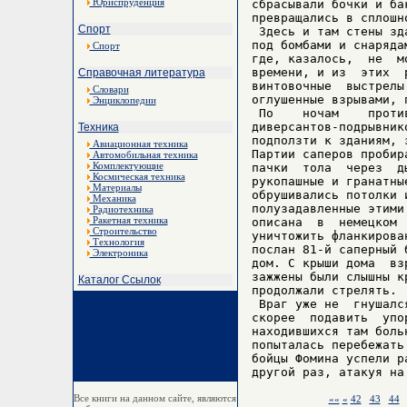
Юриспруденция
сбрасывали бочки и ба
превращались в сплошно
Спорт
 Здесь и там стены зд
под бомбами и снаряда
Спорт
где, казалось,  не  м
времени, и из  этих  
Справочная литература
винтовочные  выстрелы
Словари
оглушенные взрывами, 
Энциклопедии
 По    ночам    проти
диверсантов-подрывник
Техника
подползти к зданиям, 
Авиационная техника
Партии саперов пробир
Автомобильная техника
Комплектующие
пачки  тола  через  д
Космическая техника
рукопашные и гранатны
Материалы
обрушивались потолки 
Механика
полузадавленные этими
Радиотехника
Ракетная техника
описана  в  немецком 
Строительство
уничтожить фланкирова
Технология
послан 81-й саперный 
Электроника
дом. С крыши дома  вз
зажжены были слышны к
Каталог Ссылок
продолжали стрелять.

 Враг уже не  гнушалс
скорее  подавить  упо
находившихся там боль
попыталась перебежать
бойцы Фомина успели р
Все книги на данном сайте, являются
««
«
42
43
44