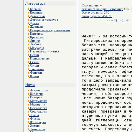
Литература
Скачать книгу
Боевики
Вся книга на одной странице
(знач
Военные
Всего страниц: 270
Детективы
Размер файла: 454 Кб
Детская литература
««
«
42
43
44
Драма
Журналы
Исторические произведения
Классика
меня!" - за которым т
Криминал
 Гитлеровских генерал
Лирика
Любовь
бесило это  неожиданн
Мемуары
застряли здесь, на  п
Научная-фантастика
наступающей  немецко-
Песни
дальше, в направлении
Приключения
Сказки
наступавшие войска ст
Стихи
городах и селах богат
Триллеры
тылу,  немецких  офиц
Фэнтези
стрелков, но и явное 
Юмор
то и дело запрашивали
каждым днем становилс
Наука
продолжала сражаться,
Астрономия
мерами, чтобы скорее 
Биология
История
 Все новые батареи по
Математика
ночь, продолжался обс
Медицина
методично перепахивая
Психология
казарм, превращая в л
Социология
Учеба
штурмовые пушки врага
Физика
дней  гитлеровцы  ста
Философия
горючую жидкость, а в
Химия
огнеметы. Вперемежку 
Экономика