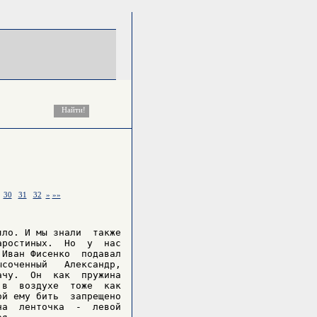
30
31
32
»
»»
ло. И мы знали  также

ростиных.  Но  у  нас

Иван Фисенко  подавал

соченный   Александр,

чу.  Он  как  пружина

в  воздухе  тоже  как

й ему бить  запрещено

а  ленточка  -  левой
