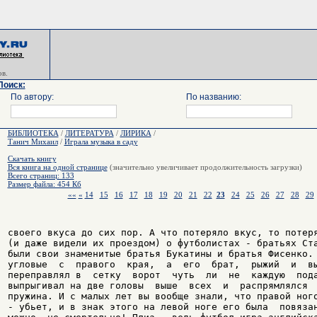
в.
Поиск:
По автору:
По названию:
БИБЛИОТЕКА
/
ЛИТЕРАТУРА
/
ЛИРИКА
/
Танич Михаил
/
Играла музыка в саду
Скачать книгу
Вся книга на одной странице
(значительно увеличивает продолжительность загрузки)
Всего страниц: 133
Размер файла: 454 Кб
««
«
14
15
16
17
18
19
20
21
22
23
24
25
26
27
28
29
своего вкуса до сих пор. А что потеряло вкус, то потеря
(и даже видели их проездом) о футболистах - братьях Ста
были свои знаменитые братья Букатины и братья Фисенко. 
угловые  с  правого  края,  а  его  брат,  рыжий  и  вы
переправлял в  сетку  ворот  чуть  ли  не  каждую  пода
выпрыгивал на две головы  выше  всех  и  распрямлялся  
пружина. И с малых лет вы вообще знали, что правой ного
- убьет, и в знак этого на левой ноге его была  повязан