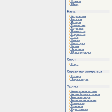
Фэнтези
Юмор
Наука
Астрономия
Биология
История
Математика
Медицина
Психология
Социология
Учеба
Физика
Философия
Химия
Экономика
Юриспруденция
Спорт
Спорт
Справочная литература
Словари
Энциклопедии
Техника
Авиационная техника
Автомобильная техника
Комплектующие
Космическая техника
Материалы
Механика
Радиотехника