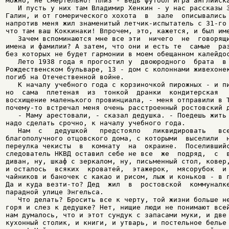
можно, не смертельно! Плиз - ведь футбол игра английска
   И пусть у них там Владимир Хенкин - у нас рассказы З
Галин, и от гомерического хохота  в  зале  описывались 
напротив меня жил знаменитый летчик-испытатель с 31-го 
что там ваш Коккинаки! Впрочем, это, кажется, и был име
   Зачем вспоминаются мне все эти  ничего  не  говорящи
имена и фамилии? А затем, что они и есть те  самые  раз
без которых не будет гармонии в моем обещанном калейдос
   Лето 1938 года я прогостил у  двоюродного  брата  в 
Рождественском бульваре, 13 - дом с колоннами живехонек
погиб на Отечественной войне.

   К началу учебного года с корзиночкой пирожных - и пи
но  сама  плетеная  из  тонкой  дранки  кондитерская   
восхищение маленького провинциала, - меня отправили в Т
почему-то встречал меня очень расстроенный ростовский д
   - Маму арестовали, - сказал дедушка. - Поедешь жить 
надо сделать срочно, к началу учебного года.

   Нам  с   дедушкой   предстояло   ликвидировать   все
благополучного отцовского дома, с которыми  выселили  н
переулка чекисты  в  комнату  на  окраине.  Поселившийс
следователь НКВД оставил себе не все  же  подряд,  с  в
диван, ну, шкаф с зеркалом, ну, письменный стол, ковер,
и осталось  всяких  кроватей,  этажерок,  мясорубок  и 
чайников и баночек с какао и рисом, лыж и коньков - в г
Да и куда везти-то? Дед  жил  в  ростовской  коммуналке
парадной улице Энгельса.

   Что делать? Бросить все к черту, той жизни больше не
горя и слез к дедушке? Нет, нищие люди не понимают всей
нам думалось, что и этот сундук с запасами муки, и две 
кухонный столик, и книги, и утварь, и постельное белье 