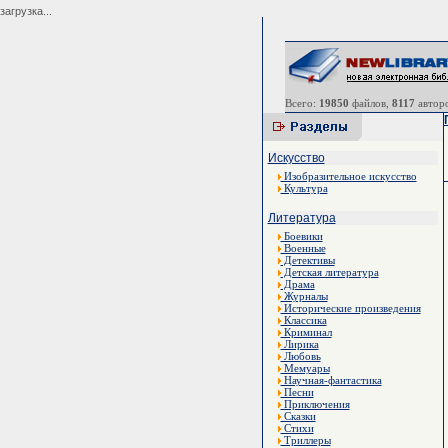
загрузка...
Всего:
19850
файлов,
8117
авторо
Искусство
Изобразительное искусство
Культура
Литература
Боевики
Военные
Детективы
Детская литература
Драма
Журналы
Исторические произведения
Классика
Криминал
Лирика
Любовь
Мемуары
Научная-фантастика
Песни
Приключения
Сказки
Стихи
Триллеры