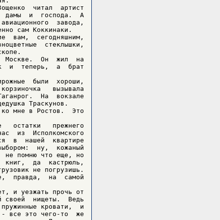
я.

ощенко  читал  артист

 дамы  и  господа.  А

авиационного  завода,

нно сам Коккинаки.

е  вам,  сегодняшним,

ноцветные  стеклышки,

копе.

 Москве.  Он  жил  на

  и  теперь,  а  брат

рожные  были  хороши,

корзиночка   вызывала

аганрог.  На  вокзале

едушка Траскунов.

ко мне в Ростов.  Это

   остатки   прежнего

ас  из  Исполкомского

я  в  нашей  квартире

ыбором:  ну,  кожаный

 не помню что еще, но

 книг,  да  кастрюль,

рузовик не погрузишь.

,  правда,  на  самой

т, и уезжать прочь от

 своей  нищеты.  Ведь

пружинные кровати,  и

- все это чего-то  же
