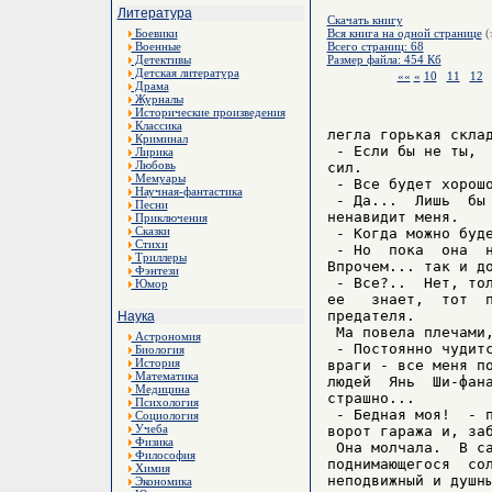
Литература
Скачать книгу
Боевики
Вся книга на одной странице
(
Военные
Всего страниц: 68
Детективы
Размер файла: 454 Кб
Детская литература
««
«
10
11
12
Драма
Журналы
Исторические произведения
Классика
легла горькая склад
Криминал
 - Если бы не ты,  
Лирика
Любовь
сил.

Мемуары
 - Все будет хорошо
Научная-фантастика
 - Да...  Лишь  бы 
Песни
ненавидит меня.

Приключения
Сказки
 - Когда можно буде
Стихи
 - Но  пока  она  н
Триллеры
Впрочем... так и до
Фэнтези
 - Все?..  Нет, тол
Юмор
ее   знает,  тот  п
предателя.

Наука
 Ма повела плечами,
Астрономия
 - Постоянно чудитс
Биология
История
враги - все меня по
Математика
людей  Янь  Ши-фана
Медицина
страшно...

Психология
 - Бедная моя!  - п
Социология
Учеба
ворот гаража и, заб
Физика
 Она молчала.  В са
Философия
поднимающегося  сол
Химия
неподвижный и душны
Экономика