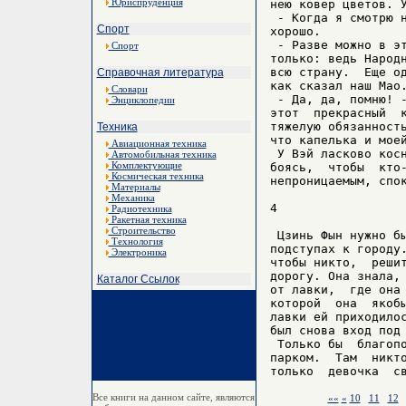
Юриспруденция
нею ковер цветов. У
 - Когда я смотрю н
Спорт
хорошо.

 - Разве можно в эт
Спорт
только: ведь Народн
всю страну.  Еще од
Справочная литература
как сказал наш Мао.
Словари
 - Да, да, помню! -
Энциклопедии
этот  прекрасный  к
тяжелую обязанность
Техника
что капелька и моей
Авиационная техника
 У Вэй ласково косн
Автомобильная техника
Комплектующие
боясь,  чтобы  кто-
Космическая техника
непроницаемым, спок
Материалы
Механика
4

Радиотехника
Ракетная техника
Строительство
 Цзинь Фын нужно бы
Технология
подступах к городу.
Электроника
чтобы никто,  решит
дорогу. Она знала, 
Каталог Ссылок
от лавки,  где она 
которой  она  якобы
лавки ей приходилос
был снова вход под 
 Только бы  благопо
парком.  Там  никто
Все книги на данном сайте, являются
««
«
10
11
12