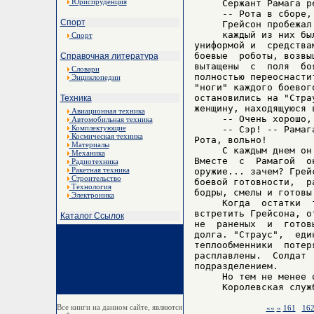
Юриспруденция
     Сержант Рамага р
     -- Рота в сборе, 
Спорт
     Грейсон пробежал
     каждый из них бы
Спорт
униформой и  средства
боевые  роботы, возвы
Справочная литература
вытащены  с  поля  бо
Словари
полностью переоснасти
Энциклопедии
"ноги" каждого боевог
остановились на "Стра
Техника
женщину, находящуюся в
Авиационная техника
     -- Очень хорошо,
Автомобильная техника
Комплектующие
     -- Сэр! -- Рамаг
Космическая техника
Рота, вольно!

Материалы
     С каждым днем он
Механика
Вместе  с  Рамагой  о
Радиотехника
Ракетная техника
оружие... зачем? Грей
Строительство
боевой готовности,  р
Технология
бодры, смелы и готовы
Электроника
     Когда  остатки  
встретить Грейсона, о
Каталог Ссылок
не  раненых  и  готов
долга. "Страус",  еди
теплообменники  потер
расплавлены.  Солдат 
подразделением.

     Но тем не менее о
Все книги на данном сайте, являются
««
«
161
16