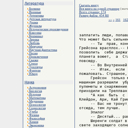
Литература
Скачать книгу
Боевики
Вся книга на одной странице
(знач
Военные
Всего страниц: 174
Детективы
Размер файла: 454 Кб
Детская литература
««
«
161
16
Драма
Журналы
Исторические произведения
Классика
заплатить люди, попав
Криминал
Что может быть сильнее
Лирика
Любовь
     -- Ты  прав, кон
Мемуары
Грейсона врасплох.-- 
Научная-фантастика
позволить  себе держа
Песни
планета воюет,  а  Ст
Приключения
Сказки
повсюду.

Стихи
     -- Во Внутренней
Триллеры
     --  Итак,  если 
Фэнтези
пожаловать. Страшное, 
Юмор
     Грейсон  только 
машинам разрешили  уб
Наука
пулеметы и снаряжение
Астрономия
приходили на Треллван.
Биология
История
     "А как  быть  с 
Математика
Клейдон, Ари, Кай Гри
Медицина
     -- Вас не тронут
Психология
отсюда, тем лучше.

Социология
Учеба
     Эпилог

Физика
     -- Десятый... рав
Философия
     Шеренги солдат в
Химия
свете заходящего солнц
Экономика