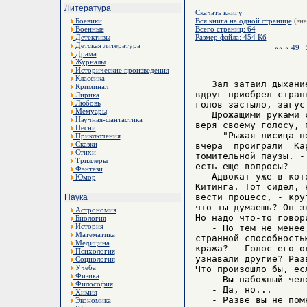
Литература
Скачать книгу
Боевики
Вся книга на одной странице
(зна
Военные
Всего страниц: 64
Детективы
Размер файла: 454 Кб
Детская литература
««
«
49
Драма
Журналы
Исторические произведения
Классика
   Зал затаил дыхани
Криминал
вдруг приобрел стран
Лирика
Любовь
голов застыло, загус
Мемуары
   Дрожащими руками 
Научная-фантастика
веря своему голосу, 
Песни
   - "Рыжая лисица п
Приключения
Сказки
вчера  проиграли  Ка
Стихи
томительной паузы. -
Триллеры
есть еще вопросы?

Фэнтези
   Адвокат уже в кот
Юмор
Китинга. Тот сидел, 
вести процесс, - кру
Наука
что ты думаешь? Он з
Астрономия
Но надо что-то говори
Биология
История
   - Но тем не менее
Математика
странной способность
Медицина
кража? - Голос его о
Психология
узнавали другие? Раз
Социология
Учеба
Что произошло бы, ес
Физика
   - Вы набожный чел
Философия
   - Да, но...

Химия
   - Разве вы не пом
Экономика