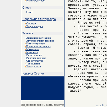
Юриспруденция
говорить не то, что 
представляет угрозу 
Спорт
Значит, мы живем лож
защищать эту ложь! К
Спорт
говоря, я украл мысл
Пентагона за пятьдес
Справочная литература
   - Я протестую! - к
Словари
   - Ваша честь! - п
Энциклопедии
   - Протест принят.
   - Вот вы, ваша че
Техника
чем вы думаете. - Дэ
Авиационная техника
кто-то другой, и за 
Автомобильная техника
Комплектующие
совесть страны, ее н
Космическая техника
   - Защита! Я лишаю 
Материалы
   - Кончаю, ваша че
Механика
скандал, как не впут
Радиотехника
Ракетная техника
знаю, о каком пригово
Строительство
   - Мистер Росс, я 
Технология
неуважении к суду!

Электроника
   Адвокат, наклонив
   - Ваша честь, - с
Каталог Ссылок
обвинение просит отло
   - Просьба принима
карусель его  мыслей
подумал судья, - еще
такое?"

Все книги на данном сайте, являются
««
«
49