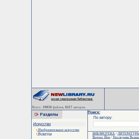
Всего:
19850
файлов,
8117
авторов.
Поиск:
По автору:
Искусство
Изобразительное искусство
Культура
БИБЛИОТЕКА
/
ЛИТЕРАТУРА
Воррес Йен
/
Последняя Велик