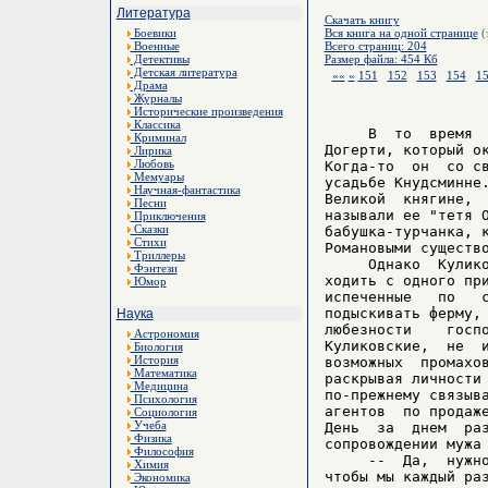
Литература
Скачать книгу
Боевики
Вся книга на одной странице
(
Военные
Всего страниц: 204
Детективы
Размер файла: 454 Кб
Детская литература
««
«
151
152
153
154
1
Драма
Журналы
Исторические произведения
Классика
     В  то  время  
Криминал
Догерти, который ок
Лирика
Любовь
Когда-то  он  со св
Мемуары
усадьбе Кнудсминне.
Научная-фантастика
Великой  княгине,  
Песни
называли ее "тетя О
Приключения
Сказки
бабушка-турчанка, к
Стихи
Романовыми существо
Триллеры
     Однако  Кулико
Фэнтези
ходить с одного при
Юмор
испеченные   по   с
подыскивать ферму, 
Наука
любезности    госпо
Астрономия
Куликовские,  не  и
Биология
История
возможных  промахов
Математика
раскрывая личности 
Медицина
по-прежнему связыва
Психология
агентов  по продаже
Социология
Учеба
День  за  днем  раз
Физика
сопровождении мужа 
Философия
     --  Да,  нужно
Химия
чтобы мы каждый раз
Экономика