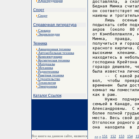
Юриспруденция
доставляла,  а скол
Бедная Мимка считал
Спорт
он соответствует мо
наивны и трогательн
Спорт
     Лишь   осенью 
подыскать себе подх
Справочная литература
акров  (около  80 г
Словари
от Кэмпбеллвилля, м
Энциклопедии
Мимка,   правда,   
получиться и горазд
Техника
красного кирпича. О
Авиационная техника
высокими  кленами. 
Автомобильная техника
Комплектующие
находитесь в неболь
Космическая техника
господина Крейтона 
Материалы
гораздо дешевле, че
Механика
была известна лично
Радиотехника
Ракетная техника
     --  С какой ра
Строительство
вол,  чтобы  превра
Технология
временем  были дост
Электроника
комнат мы поместили
как в раю.

Каталог Ссылок
     Нужно  подчерк
семьей в Канаде, ок
Александровны.  С к
более полной грудью
места. Весь свой до
Отголоски родного д
Все книги на данном сайте, являются
««
«
151
152
153
154
1