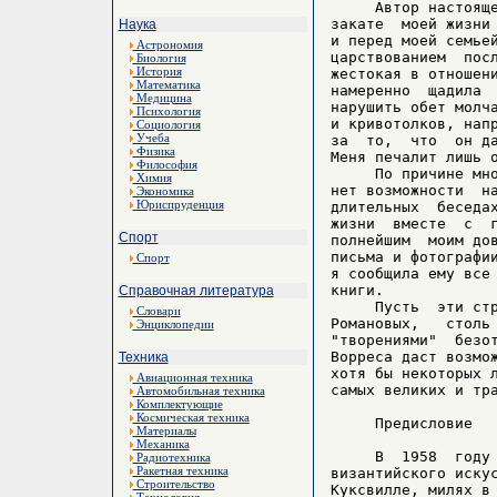
Наука
Астрономия
Биология
История
Математика
Медицина
Психология
Социология
Учеба
Физика
Философия
Химия
Экономика
Юриспруденция
Спорт
Спорт
Справочная литература
Словари
Энциклопедии
Техника
Авиационная техника
Автомобильная техника
Комплектующие
Космическая техника
Материалы
Механика
Радиотехника
Ракетная техника
Строительство