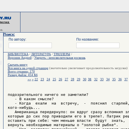
в.
Поиск:
По автору:
По названию:
БИБЛИОТЕКА
/
ЛИТЕРАТУРА
/
ТРИЛЛЕРЫ
/
Воронин Андрей
/
Умереть - непозволительная роскошь
Скачать книгу
Вся книга на одной странице
(значительно увеличивает продолжительность загрузки)
Всего страниц: 170
Размер файла: 454 Кб
««
«
22
23
24
25
26
27
28
29
30
31
32
33
34
35
36
37
подозрительного ничего не заметили?

   - В каком смысле?

   - Когда  ехали  на  встречу,  -  пояснил  старлей,
кого-нибудь...

   Американца передернуло: он вдруг сразу вспомнил зл
которые до сих пор приводили его в трепет. Патрик реш
оставить при себе: чем меньше власти  будут  знать,  
вернуть необходимые материалы о "золотой рыбке".
