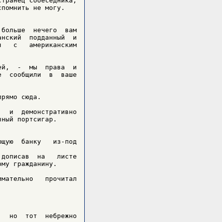
транец собеседника,

помнить не могу.

больше  нечего  вам

нский  подданный  и

   с   американским

й,  -  мы  права  и

  сообщили  в  ваше

рямо сюда.

  и  демонстративно

ный портсигар.

щую  банку   из-под

дописав  на   листе

му гражданину.

мательно   прочитал

  но  тот  небрежно
