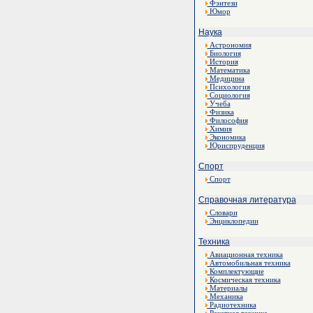
Фэнтези
Юмор
Наука
Астрономия
Биология
История
Математика
Медицина
Психология
Социология
Учеба
Физика
Философия
Химия
Экономика
Юриспруденция
Спорт
Спорт
Справочная литература
Словари
Энциклопедии
Техника
Авиационная техника
Автомобильная техника
Комплектующие
Космическая техника
Материалы
Механика
Радиотехника