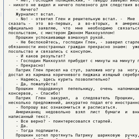
   - Нет, господин полицейский, - твердо заверил инос
- никого не видел и ничего полезного для следствия вс
   - Ничего?

   Журналист встал.

   - No! - ответил Глен и решительную встал. -  Мне  
сказать -  это  во-первых,  а  во-вторых,  я  америка
официально  заявляю,  что  мне  необходимо  связаться
посольством, с мистером Джоном Маккоуэллом!

   Прошкин успокаивающе взмахнул рукой.

   - Не беспокойтесь, господин Глен, - заверил старле
обязанности иностранных граждан прекрасно знаем:  уже
посольство и связались с консулом.

   - И каков результат?

   - Господин Маккоуэлл прибудет с минуты на минуту п
   - Прекрасно!

   Патрик Глен присел на стул, заложив ногу за  ногу,
достал из кармана коричневого пиджака изящный серебря
   - Надеюсь, здесь курить позволительно?

   - Да, пожалуйста!

   Прошкин  пододвинул  пепельницу,  очень  напоминаю
консервов, - Спасибо!

   Патрик  Глен  закурил,  а  следователь  Прошкин,  
несколько предложений, аккуратно подал его иностранно
   - Попрошу вас ознакомиться и расписаться.

   Американец  недовольно  взял  лист  бумаги  и  вни
написанный текст.

   - Все верно? - поинтересовался старлей.

   - Да.

   - Тогда подпишите.

   Прошкин хотел протянуть Патрику  шариковую  ручку,