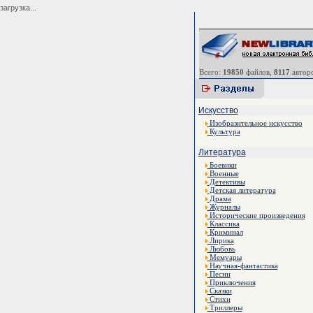
загрузка...
Всего:
19850
файлов,
8117
авторо
Искусство
Изобразительное искусство
Культура
Литература
Боевики
Военные
Детективы
Детская литература
Драма
Журналы
Исторические произведения
Классика
Криминал
Лирика
Любовь
Мемуары
Научная-фантастика
Песни
Приключения
Сказки
Стихи
Триллеры