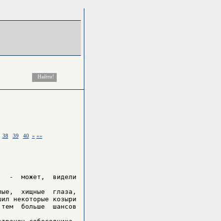
38
39
40
»
»»
  -  может,  видели

ые,  хищные  глаза,

ил некоторые козыри

тем  больше  шансов
