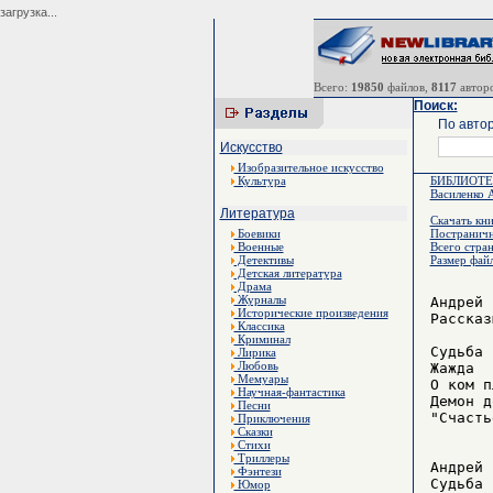
загрузка...
Всего:
19850
файлов,
8117
авторо
Поиск:
По автор
Искусство
Изобразительное искусство
Культура
БИБЛИОТ
Василенко 
Литература
Скачать кн
Боевики
Постраничн
Военные
Всего стран
Детективы
Размер файл
Детская литература
Драма
Журналы
Андрей Василенко, Олег Малахов
Рассказы

Судьба
Жажда
О ком плачет осень?
Демон добра.
"Счастье".


Андрей Василенко, Олег Малахов
Судьба



"Судьба".

"Теперь живешь и не гадаешь:
 Ну, сколько жить еще мне лет?
 Ведь все равно так верно знаешь,
 Что настоящей жизни нет".
Ф. Сологуб.


     Запись первая:
     "Интересно, на улице сейчас солнышко или пасмурно?.. В общем-то, конечно, это не
так важно... Надо бы представиться для начала... Меня зовут Верекундова Ира. Я так
думаю, во всяком случае... Точнее, мне сказали, что меня зовут Верекундова Ира. Странно,
но эти имя и фамилия не вызывают у меня никаких ощущений. Даже не знаю мои ли они...
Но сама я в мыслях называю себя Ира. И тетя Элеонора  так меня называет. Короче, имя
мне нравится. Как себя ни обзови, ничего от этого не изменится... Сколько же времени
прошло с тех пор, как я здесь очутилась? По-моему, не больше четырех дней. Хотя,
дневного света давно не видела - могу и ошибиться. С другой стороны, есть я начинаю
хотеть три раза в день... Вернее, три раза за какое-то время... Спать начинаю хотеть почти
сразу после того, как поем в третий раз. Так было, по моим подсчетам, ровно четыре раза.
А, значит, и прошло всего четыре дня. Элементарно, мой дорогой Ватсон... Трудно считать
время, когда ничего кроме электрической лампочки не видишь. Ну да речь-то не об этом.
Речь о том, что будет дальше. Непросто было уговорить тетю Элеонору, чтобы она
позволила мне пользоваться этим вот диктофоном. "Ирочка, ты и так ослаблена... Не
нужно себя дополнительно загружать, дорогая моя". Ее слова... В чем-то она, конечно,
права. Моя левая рука вообще не работает, а правая иногда сильно болит. Но заниматься-
то чем-то нужно! Такое впечатление, что в предыдущей своей жизни я без дела и двух
минут просидеть не могла... Оригинально... Я сказала: "В предыдущей своей жизни". А
ведь не знаю, что было раньше. До того, как очнулась в этой чистой кровати с белыми
простынями, забинтованная по самое не хочу... Бинты с правой руки тетя сняла недавно.
Поэтому держать диктофон в руке я могу. И говорить тоже могу. Что еще нужно для
полного счастья? Только если определенности... С самого начала я называла свою тетю
"Элеонора Аркадьевна". Так эта женщина представилась, когда я очень сильно попросила
все-таки сказать имя-отчество. Согласитесь, не очень просто сразу обращаться к
незнакомому человеку "тетя Элеонора". Потом стало как-то в
Исторические произведения
Классика
Криминал
Лирика
Любовь
Мемуары
Научная-фантастика
Песни
Приключения
Сказки
Стихи
Триллеры
Фэнтези
Юмор