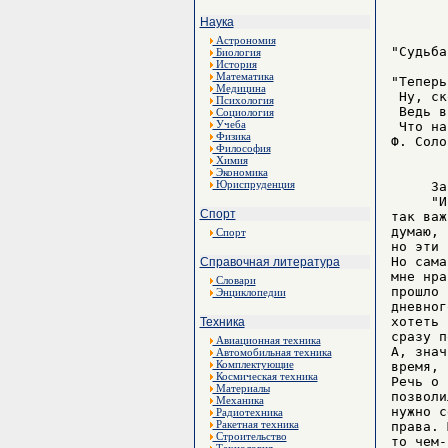
Наука
Астрономия
Биология
История
Математика
Медицина
Психология
Социология
Учеба
Физика
Философия
Химия
Экономика
Юриспруденция
Спорт
Спорт
Справочная литература
Словари
Энциклопедии
Техника
Авиационная техника
Автомобильная техника
Комплектующие
Космическая техника
Материалы
Механика
Радиотехника
Ракетная техника
Строительство