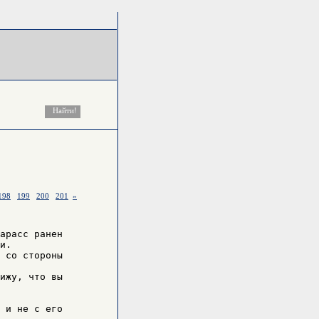
198
199
200
201
»
арасс ранен

.

 и не с его
