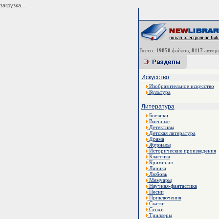
загрузка...
Всего:
19850
файлов,
8117
авторо
Искусство
Изобразительное искусство
Культура
Литература
Боевики
Военные
Детективы
Детская литература
Драма
Журналы
Исторические произведения
Классика
Криминал
Лирика
Любовь
Мемуары
Научная-фантастика
Песни
Приключения
Сказки
Стихи
Триллеры