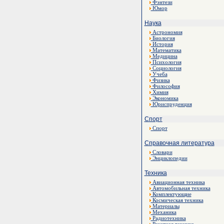
Фэнтези
Юмор
Наука
Астрономия
Биология
История
Математика
Медицина
Психология
Социология
Учеба
Физика
Философия
Химия
Экономика
Юриспруденция
Спорт
Спорт
Справочная литература
Словари
Энциклопедии
Техника
Авиационная техника
Автомобильная техника
Комплектующие
Космическая техника
Материалы
Механика
Радиотехника