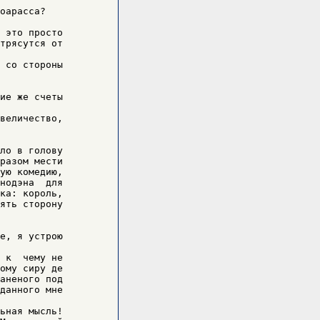
оарасса?

 это просто

трясутся от

 со стороны

ие же счеты

величество,

ло в голову

разом мести

ую комедию,

нодэна  для

ка: король,

е, я устрою

ому сиру де

аненого под

данного мне

ьная мысль!
