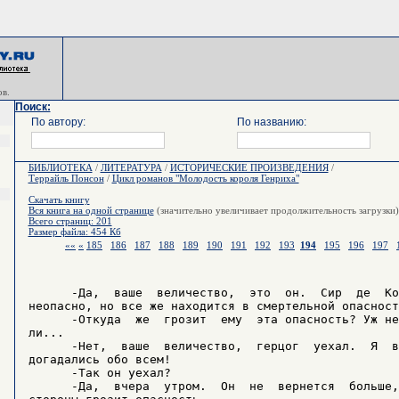
в.
Поиск:
По автору:
По названию:
БИБЛИОТЕКА
/
ЛИТЕРАТУРА
/
ИСТОРИЧЕСКИЕ ПРОИЗВЕДЕНИЯ
/
Террайль Понсон
/
Цикл романов "Молодость короля Генриха"
Скачать книгу
Вся книга на одной странице
(значительно увеличивает продолжительность загрузки)
Всего страниц: 201
Размер файла: 454 Кб
««
«
185
186
187
188
189
190
191
192
193
194
195
196
197
      -Да,  ваше  величество,  это  он.  Сир  де  Ко
неопасно, но все же находится в смертельной опасности
      -Откуда  же  грозит  ему	эта опасность? Уж не со стороны

ли...

      -Нет,  ваше  величество,	герцог	уехал.	Я  вижу, что вы

догадались обо всем!

      -Так он уехал?

      -Да,  вчера  утром.  Он  не  вернется  больше,