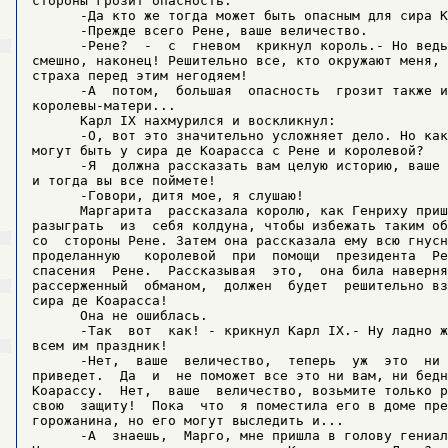
стороны грозит опасность.

      -Да кто же тогда может быть опасным для сира К
      -Прежде всего Рене, ваше величество.

      -Рене?  -  с  гневом  крикнул король.- Но ведь
смешно, наконец! Решительно все, кто окружают меня, 
страха перед этим негодяем!

      -А  потом,  большая  опасность  грозит также и
королевы-матери...

      Карл IX нахмурился и воскликнул:

      -О, вот это значительно усложняет дело. Но как
могут быть у сира де Коарасса с Рене и королевой?

      -Я  должна рассказать вам целую историю, ваше 
и тогда вы все поймете!

      -Говори, дитя мое, я слушаю!

      Маргарита  рассказала королю, как Генриху приш
разыграть  из  себя колдуна, чтобы избежать таким об
со  стороны Рене. Затем она рассказала ему всю гнусн
проделанную   королевой  при  помощи  президента  Ре
спасения  Рене.  Рассказывая  это,  она била наверня
рассерженный  обманом,	должен	будет  решительно взять сторону

сира де Коарасса!

      Она не ошиблась.

      -Так  вот  как! - крикнул Карл IX.- Ну ладно ж
всем им праздник!

      -Нет,  ваше  величество,	теперь	уж  это  ни  к	чему не

приведет.  Да  и  не поможет все это ни вам, ни бедн
Коарассу.  Нет,  ваше  величество, возьмите только р
свою  защиту!  Пока  что  я поместила его в доме пре
горожанина, но его могут выследить и...

      -А  знаешь,  Марго, мне пришла в голову гениал