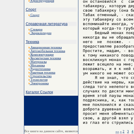
Юриспруденция
он остановился  с  са
табакерку, которую де
Спорт
свою табакерку (она б
Табак отменный, - ска
Спорт
эту табакерку со всем
вспоминайте иногда, ч
Справочная литература
который когда-то груб
Словари
     Бедный монах пок
Энциклопедии
никогда вы не обращал
него  не  похоже.  - 
Техника
предоставляю разобрат
Авиационная техника
Простите, мадам, - во
Автомобильная техника
Комплектующие
к тому никакого повод
Космическая техника
воскликнул монах с го
Материалы
лежит всецело на мне;
Механика
возражать, и я к ней 
Радиотехника
Ракетная техника
ум никого не может оск
Строительство
     Я не знал, что с
Технология
действие на нервы, ка
Электроника
следа того нелепого в
случаях по десяти мин
Каталог Ссылок
время этой паузы мона
подрясника, и, как то
мне поклонился и сказ
доброта душевная вовл
просит меня обменятьс
свою, а другой взял у
Все книги на данном сайте, являются
««
«
2
3
4