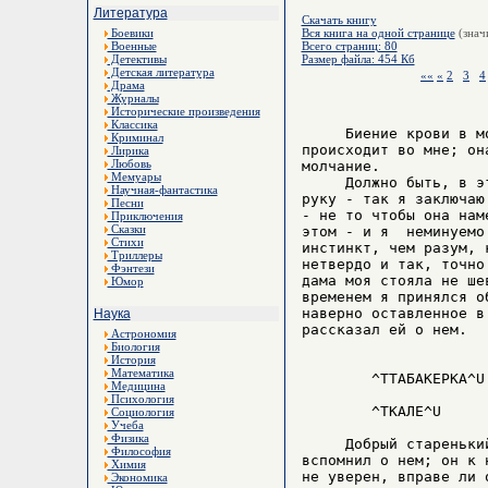
Литература
Скачать книгу
Боевики
Вся книга на одной странице
(знач
Военные
Всего страниц: 80
Детективы
Размер файла: 454 Кб
Детская литература
««
«
2
3
4
Драма
Журналы
Исторические произведения
Классика
     Биение крови в м
Криминал
происходит во мне; он
Лирика
Любовь
молчание.

Мемуары
     Должно быть, в э
Научная-фантастика
руку - так я заключаю
Песни
- не то чтобы она нам
Приключения
Сказки
этом - и я  неминуемо
Стихи
инстинкт, чем разум, 
Триллеры
нетвердо и так, точно
Фэнтези
дама моя стояла не ше
Юмор
временем я принялся о
наверно оставленное в
Наука
рассказал ей о нем.

Астрономия
Биология
История
Математика
        ^TТАБАКЕРКА^U

Медицина
Психология
        ^TКАЛЕ^U

Социология
Учеба
Физика
     Добрый стареньки
Философия
вспомнил о нем; он к 
Химия
не уверен, вправе ли 
Экономика