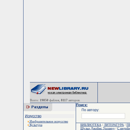
Всего:
19850
файлов,
8117
авторов.
Поиск:
По автору:
Искусство
Изобразительное искусство
Культура
БИБЛИОТЕКА
/
ЛИТЕРАТУРА
/
П
Шульц Джеймс Уиллард
/
С индейц