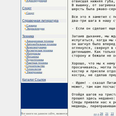
Юриспруденция
отвисшая нижняя губа,
В вышину, от загривка
Спорт
шерсть была ржаво-сер
Спорт
Все это я заметил с п
два-три шага в нашу с
Справочная литература
Словари
- Если он сделает еще
Энциклопедии
Затаив дыхание, мы жд
Техника
испугаться, когда мы 
Авиационная техника
он шагнул было вперед
Автомобильная техника
Комплектующие
оглянулся, свернул в 
Космическая техника
детенышем. Как только
Материалы
сторону и бежали не о
Механика
Радиотехника
Ракетная техника
Хорошо, что мы к нему
Строительство
просачиваясь, могла п
Технология
костер и присели отдо
Электроника
костра, не сделав пре
Каталог Ссылок
- Идем! - сказал Пита
может, там нам посчаст
Отойдя шагов на трист
прошел здесь недавно:
Следы привели нас к р
Все книги на данном сайте, являются
««
«
20
21
22