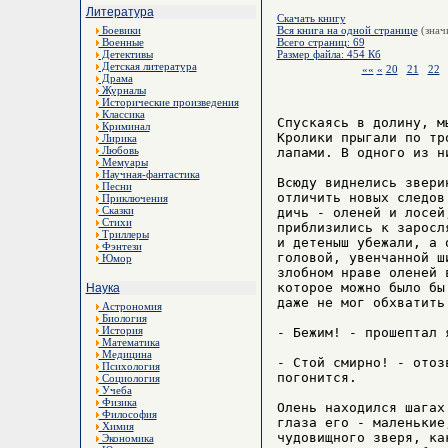
Литература
Скачать книгу
Боевики
Вся книга на одной странице
(знач
Военные
Всего страниц: 69
Детективы
Размер файла: 454 Кб
Детская литература
««
«
20
21
22
Драма
Журналы
Исторические произведения
Классика
Спускаясь в долину, м
Криминал
Кролики прыгали по тр
Лирика
Любовь
лапами. В одного из н
Мемуары
Научная-фантастика
Всюду виднелись звери
Песни
отличить новых следов
Приключения
Сказки
дичь - оленей и лосей
Стихи
приблизились к заросл
Триллеры
и детеныш убежали, а 
Фэнтези
головой, увенчанной ш
Юмор
злобном нраве оленей 
которое можно было бы
Наука
даже не мог обхватить 
Астрономия
Биология
История
- Бежим! - прошептал я
Математика
Медицина
- Стой смирно! - отоз
Психология
погонится.

Социология
Учеба
Физика
Олень находился шагах
Философия
глаза его - маленькие
Химия
чудовищного зверя, ка
Экономика