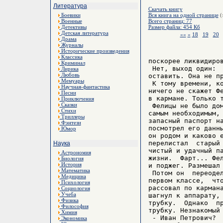
Литература
Скачать книгу
Боевики
Вся книга на одной странице
(
Военные
Всего страниц: 77
Детективы
Размер файла: 454 Кб
Детская литература
««
«
18
19
20
Драма
Журналы
Исторические произведения
Классика
поскорее ликвидиров
Криминал
 Нет, выход один:  
Лирика
Любовь
оставить. Она не пр
Мемуары
 К тому времени, ко
Научная-фантастика
ничего не скажет Фе
Песни
в кармане. Только т
Приключения
Сказки
 Фелицы не было дом
Стихи
самым необходимым, 
Триллеры
запасный паспорт на
Фэнтези
посмотрел его данны
Юмор
он родом и каково е
перелистал  старый 
Наука
чистый и удачный па
Астрономия
жизни.  Фарт... Фел
Биология
История
и поджег. Размешал 
Математика
 Потом он  переодел
Медицина
первом классе,  что
Психология
рассовал по кармана
Социология
Учеба
шагнул к аппарату, 
Физика
трубку.  Однако  пр
Философия
трубку. Незнакомый 
Химия
 - Иван Петрович?

Экономика