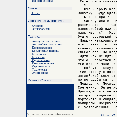
Юриспруденция
 Хотел было сказать
 - Я.

Спорт
 - Очень прошу вас,
минутку. Буду ждать
Спорт
 - Кто говорит?

 - Сами увидите,  И
Справочная литература
рассмеялся.  -  Сам
Словари
наипервейшей важнос
Энциклопедии
пальтишон-с?.. Жду-
будто говоривший не
Техника
 Паршин несколько м
Авиационная техника
что  скажи  тот  че
Автомобильная техника
Комплектующие
узнает,  вспомнит э
Космическая техника
слышал его. Но когд
Материалы
 Идти или не идти? 
Механика
что он, собственно 
Радиотехника
Ракетная техника
его жизнь! Мало ли 
Строительство
 - Пойду! - вслух п
Технология
 Уже стоя у отворен
Электроника
английский ключ от 
не понадобится...

Каталог Ссылок
 Подходя к  Последн
Сретенки.  Он не хо
Пригляделся к перек
фигура  ожидающего.
портсигар и увидел,
папиросы. Обернулся
Все книги на данном сайте, являются
««
«
18
19
20