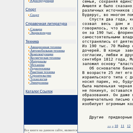
Юриспруденция
семьи, сохраняя единс
Амшеля и было сказано
Спорт
различных источников 
Будерус, во многом по
Спорт
   Спустя два года, к
созвал  весь  дом  и 
Справочная литература
говорилось, что всю с
Словари
он за 190 тыс. флорин
Энциклопедии
самостоятельными влад
отстранялись от деяте
Техника
Из 190 тыс. 70 Майер 
Авиационная техника
дочерей. В конце  зав
Автомобильная техника
Комплектующие
согласии, любви и дру
Космическая техника
сентября 1812 года, М
Материалы
заложил основу "власти
Механика
   Об основателе банк
Радиотехника
Ракетная техника
В возрасте 25 лет его
Строительство
израильского типа с д
Технология
носил парик, но, буду
Электроника
была маленькая черная
не покинул, оставался
Каталог Ссылок
образования. Он даже 
примечательно письмо 
изобилует огромным ко
««
«
10
11
12
Все книги на данном сайте, являются