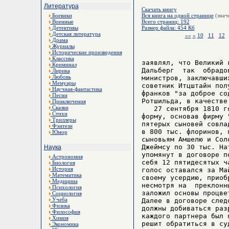
Литература
Скачать книгу
Боевики
Вся книга на одной странице
(знач
Военные
Всего страниц: 192
Детективы
Размер файла: 454 Кб
Детская литература
««
«
10
11
12
Драма
Журналы
Исторические произведения
Классика
заявлял, что Великий 
Криминал
Дальберг  так  обрадо
Лирика
Любовь
министров, заключавши
Мемуары
советник Итцштайн пол
Научная-фантастика
франков "за доброе со
Песни
Ротшильда, в качестве
Приключения
Сказки
   27 сентября 1810 г
Стихи
форму, основав фирму 
Триллеры
пятерых сыновей совла
Фэнтези
в 800 тыс. флоринов, 
Юмор
сыновьям Амшелю и Сол
Джеймсу по 30 тыс. На
Наука
упомянут в договоре п
Астрономия
себя 12 пятидесятых ч
Биология
История
голос оставался за Ма
Математика
своему усердию, приоб
Медицина
несмотря на  преклонн
Психология
заложил основы процве
Социология
Учеба
Далее в договоре след
Физика
должны добиваться раз
Философия
каждого партнера был 
Химия
решит обратиться в су
Экономика