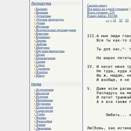
Литература
Скачать книгу
Боевики
Вся книга на одной странице
(
Военные
Всего страниц: 124
Детективы
Размер файла: 454 Кб
Детская литература
««
«
31
32
33
Драма
Журналы
Исторические произведения
Классика
III.А мне люди гово
Криминал
    Все ты как-то о
Лирика
Любовь
                   
Мемуары
    Ты для нас,"- г
Научная-фантастика
                   
Песни
    На шарах летать
Приключения
Сказки
Стихи
IV. И несет меня тр
Триллеры
    Не туда, куда х
Фэнтези
    Вы ж, мадам, не
Юмор
    И вообще, я не 
Наука
V.  Даже если расши
Астрономия
    Распадусь на ми
Биология
История
    И летит трамвай
Математика
    А я все также п
Медицина
Психология
Социология
Учеба
        Любить... н
Физика
                   
Философия
Химия
Лю|бовь, как истина
Экономика