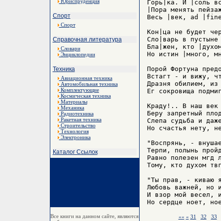
Юриспруденция
Горь|ка. И |соль вс
|Пора менять пейзаж
Спорт
Весь |век, ad |fine
Спорт
Кон|ца не будет чер
Сло|варь в пустыне 
Справочная литература
Бла|жен, кто |духом
Словари
Но истин |много, мн
Энциклопедии
Порой Фортуна предо
Техника
Встагт - и вижу, чт
Авиационная техника
Дразня обилием, из 
Автомобильная техника
Комплектующие
Ег сокровища подмиг
Космическая техника
Материалы
Краду!.. В наш век 
Механика
Беру запретный плод
Радиотехника
Ракетная техника
Слепа судьба и даже
Строительство
Но счастья нету, не
Технология
Электроника
"Воспрянь, - внушае
Терпи, полынь пройд
Каталог Ссылок
Равно полезен мгд л
Тому, кто духом твг
"Ты прав, - киваю я
Любовь важней, но и
И взор мой весел, и
Все книги на данном сайте, являются
««
«
31
32
33