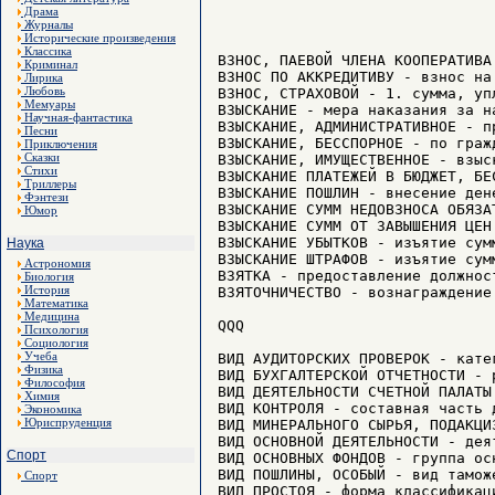
Драма
Журналы
Исторические произведения
Классика
ВЗНОС, ПАЕВОЙ ЧЛЕНА КООПЕРАТИВА - имущественный взнос члена кооператива или ассоциированного члена кооператива в паевой фонд кооператива деньгами, земельными участками, земельными и имущественными долями либо иным имуществом или имущественными правами, имеющими денежную оценку. Паевой взнос может быть обязательным и дополнительным.
ВЗНОС ПО АККРЕДИТИВУ - взнос на банковский счет при открытии аккредитива. См. тж. АККРЕДИТИВ В БАНКЕ.
ВЗНОС, СТРАХОВОЙ - 1. сумма, уплачиваемая страхователем страховщику за принятое последним обязательство возместить материальный ущерб, причиненный застрахованному имуществу, или выплатить страховую сумму при наступлении определенных событий, связанных с нарушением обязательств, или возместить ущерб; 2. сумма, вносимая в фонды социального, пенсионного, медицинского страхования для материального обеспечения трудящихся в старости, при наступлении постоянной или временной нетрудоспособности, болезни и т.п
Криминал
Лирика
Любовь
Мемуары
Научная-фантастика
Песни
Приключения
Сказки
Стихи
Триллеры
Фэнтези
Юмор
Наука
Астрономия
Биология
История
Математика
Медицина
Психология
Социология
Учеба
Физика
Философия
Химия
Экономика
Юриспруденция
Спорт
Спорт