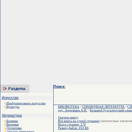
Поиск:
Искусство
Изобразительное искусство
Культура
БИБЛИОТЕКА
/
СПРАВОЧНАЯ ЛИТЕРАТУРА
/
СЛ
ред. Азрилияна А.Н.
/
Большой бухгалтерский слов
Литература
Скачать книгу
Боевики
Вся книга на одной странице
(значительно увеличи
Военные
Всего страниц: 179
Детективы
Размер файла: 454 Кб
Детская литература