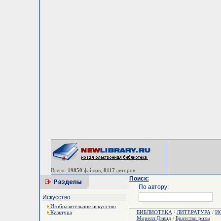
Всего:
19850
файлов,
8117
авторов.
Поиск:
По автору:
Искусство
Изобразительное искусство
Культура
БИБЛИОТЕКА
/
ЛИТЕРАТУРА
/
И
Морелл Дэвид
/
Братство розы