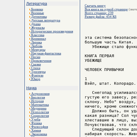
Литература
Скачать книгу
Боевики
Вся книга на одной странице
(знач
Военные
Всего страниц: 239
Детективы
Размер файла: 454 Кб
Детская литература
Драма
Журналы
Исторические произведения
Классика
эта система безопасно
Криминал
большую часть Китая.

Лирика
Любовь
   Убежище стало функц
Мемуары
Научная-фантастика
КНИГА ПЕРВАЯ

Песни
УБЕЖИЩЕ

Приключения
Сказки
Стихи
ЧЕЛОВЕК ПРИВЫЧКИ

Триллеры
Фэнтези
1

Юмор
Вэйл, штат. Колорадо.

Наука
   Снегопад усиливалс
Астрономия
густую его завесу, ре
Биология
История
склону. Небо" воздух,
Математика
ничего, кроме снежног
Медицина
   Должно быть, он уд
Психология
какая разница? Сол чу
Социология
Учеба
хлеставшие в лицо, вы
Физика
Почувствовав, что скл
Философия
   Следующий склон до
Химия
набирая скорость. Жив
Экономика