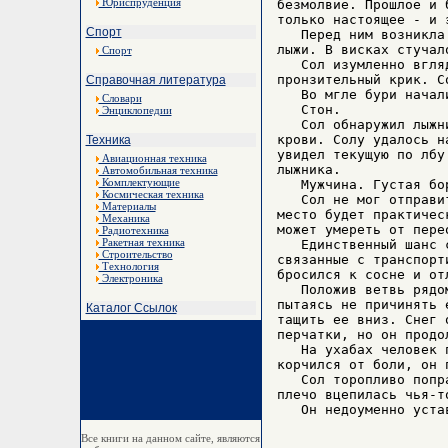
Юриспруденция
безмолвие. Прошлое и 
только настоящее - и э
Спорт
   Перед ним возникла
лыжи. В висках стучал
Спорт
   Сол изумленно вгля
пронзительный крик. С
Справочная литература
   Во мгле бури начал
Словари
   Стон.

Энциклопедии
   Сол обнаружил лыжн
крови. Солу удалось н
Техника
увидел текущую по лбу
Авиационная техника
лыжника.

Автомобильная техника
Комплектующие
   Мужчина. Густая бо
Космическая техника
   Сол не мог отправи
Материалы
место будет практичес
Механика
может умереть от перео
Радиотехника
Ракетная техника
   Единственный шанс 
Строительство
связанные с транспорт
Технология
бросился к сосне и от
Электроника
   Положив ветвь рядо
пытаясь не причинять 
Каталог Ссылок
тащить ее вниз. Снег 
перчатки, но он продо
   На ухабах человек 
корчился от боли, он 
   Сол торопливо попр
плечо вцепилась чья-то
Все книги на данном сайте, являются