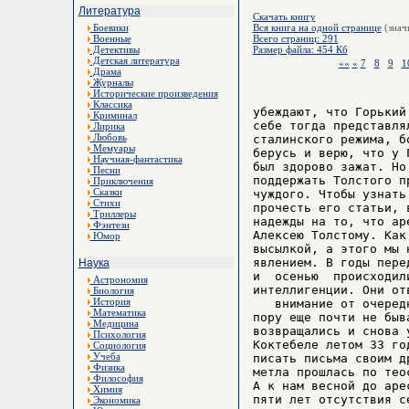
Литература
Скачать книгу
Боевики
Вся книга на одной странице
(знач
Военные
Всего страниц: 291
Детективы
Размер файла: 454 Кб
Детская литература
««
«
7
8
9
1
Драма
Журналы
Исторические произведения
Классика
убеждают, что Горький
Криминал
себе тогда представля
Лирика
Любовь
сталинского режима, б
Мемуары
берусь и верю, что у 
Научная-фантастика
был здорово зажат. Но
Песни
поддержать Толстого п
Приключения
Сказки
чуждого. Чтобы узнать
Стихи
прочесть его статьи, 
Триллеры
надежды на то, что ар
Фэнтези
Алексею Толстому. Как
Юмор
высылкой, а этого мы 
явлением. В годы пере
Наука
и  осенью  происходил
Астрономия
интеллигенции. Они отв
Биология
История
   внимание от очеред
Математика
пору еще почти не быв
Медицина
возвращались и снова 
Психология
Коктебеле летом 33 го
Социология
Учеба
писать письма своим д
Физика
метла прошлась по тео
Философия
А к нам весной до аре
Химия
пяти лет отсутствия с
Экономика