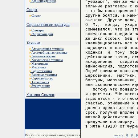
Юриспруденция
"уезжают", чем же мы 
вольные разговоры с к
Спорт
- ты бы поосторожнее!
другие боятся, а нам-
Спорт
высылки. Другое дело,
О. М.,  когда,  уходя
Справочная литература
сомневался, что за эт
Словари
внимательно следили з
Энциклопедии
же цикл особых  бед  
квалифицировать все э
Техника
подходить к нашей эпо
Авиационная техника
кодекса  и  тому  под
Автомобильная техника
Комплектующие
действовали точно, ос
Космическая техника
искоренение   свидете
Материалы
единомыслия, подготов
Механика
Людей снимали пластам
Радиотехника
Ракетная техника
церковники,  мистики,
Строительство
болтуны, молчальники,
Технология
или экономическими ид
Электроника
   потому что появило
и просчеты. "Не носит
Каталог Ссылок
выделяться - это плох
счастью, отношение к 
должны одеваться еще 
срок, получил вполне 
шляпой действительно 
придумали поговорку: 
Все книги на данном сайте, являются
««
«
7
8
9
1