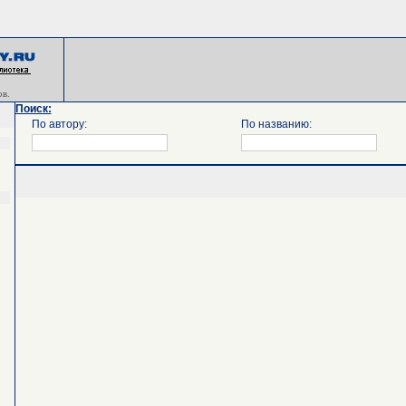
в.
Поиск:
По автору:
По названию: