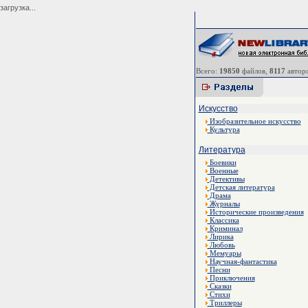
загрузка...
Всего:
19850
файлов,
8117
авторо
Искусство
Изобразительное искусство
Культура
Литература
Боевики
Военные
Детективы
Детская литература
Драма
Журналы
Исторические произведения
Классика
Криминал
Лирика
Любовь
Мемуары
Научная-фантастика
Песни
Приключения
Сказки
Стихи
Триллеры