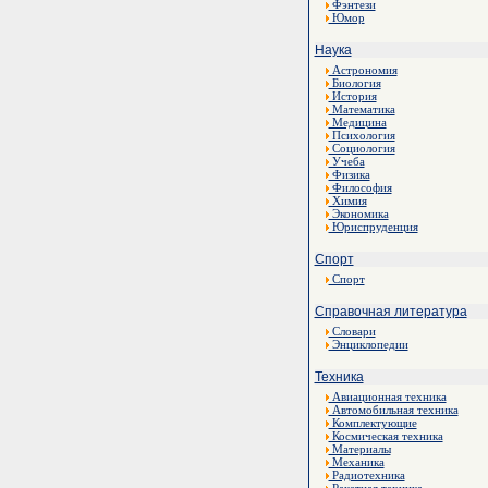
Фэнтези
Юмор
Наука
Астрономия
Биология
История
Математика
Медицина
Психология
Социология
Учеба
Физика
Философия
Химия
Экономика
Юриспруденция
Спорт
Спорт
Справочная литература
Словари
Энциклопедии
Техника
Авиационная техника
Автомобильная техника
Комплектующие
Космическая техника
Материалы
Механика
Радиотехника