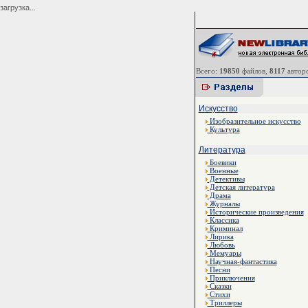
загрузка...
Всего:
19850
файлов,
8117
авторо
Искусство
Изобразительное искусство
Культура
Литература
Боевики
Военные
Детективы
Детская литература
Драма
Журналы
Исторические произведения
Классика
Криминал
Лирика
Любовь
Мемуары
Научная-фантастика
Песни
Приключения
Сказки
Стихи
Триллеры