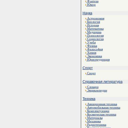
Фэнтези
Юмор
Наука
Астрономия
Биология
История
Математика
Медицина
Психология
Социология
Учеба
Физика
Философия
Химия
Экономика
Юриспруденция
Спорт
Спорт
Справочная литература
Словари
Энциклопедии
Техника
Авиационная техника
Автомобильная техника
Комплектующие
Космическая техника
Материалы
Механика
Радиотехника