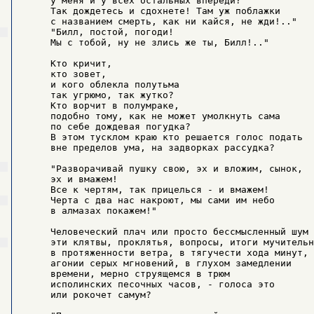
     у меня и у всех остальных впереди?

     Так дождетесь и сдохнете! Там уж поблажки

     с названием смерть, как ни кайся, не жди!.."

     "Билл, постой, погоди!

     Мы с тобой, ну не злись же ты, Билл!.."

     Кто кричит,

     кто зовет,

     и кого облекла полутьма

     так угрюмо, так жутко?

     Кто ворчит в полумраке,

     подобно тому, как не может умолкнуть сама

     по себе дождевая погудка?

     В этом тусклом краю кто решается голос подать

     вне пределов ума, на задворках рассудка?

     "Разворачивай пушку свою, эх и вложим, сынок,

     эх и вмажем!

     Все к чертям, так прицелься - и вмажем!

     Черта с два нас накроют, мы сами им небо

     в алмазах покажем!"

     Человеческий плач или просто бессмысленный шум

     эти клятвы, проклятья, вопросы, итоги мучительн
     в протяженности ветра, в тягучести хода минут, 
     агонии серых мгновений, в глухом замедлении

     времени, мерно струящемся в трюм

     исполинских песочных часов, - голоса это

     или рокочет самум?
