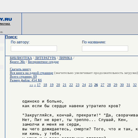
в.
Поиск:
По автору:
По названию:
БИБЛИОТЕКА
/
ЛИТЕРАТУРА
/
ЛИРИКА
/
Криге Эйс
/
Бесприютное сердце
Скачать книгу
Вся книга на одной странице
(значительно увеличивает продолжительность загрузки)
Всего страниц: 69
Размер файла: 454 Кб
««
«
17
18
19
20
21
22
23
24
25
26
27
28
29
30
31
32
     одиноко и больно,

     как если бы сердце навеки утратило кров?

     "Закругляйся, кончай, прекрати!" "Да, сворачива
     Нет, Пит не врет, ты трепло... Слушай, Кен,

     замолчи и меня не серди,

     вы чего дожидаетесь, смерти? Того, что и так, ка
     ни кинь, у тебя,
