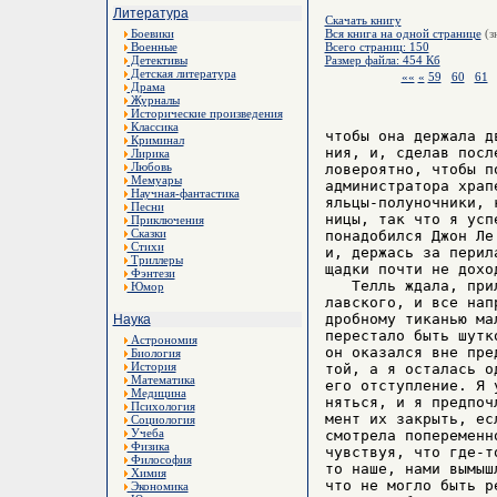
Литература
Скачать книгу
Боевики
Вся книга на одной странице
(з
Военные
Всего страниц: 150
Детективы
Размер файла: 454 Кб
Детская литература
««
«
59
60
61
Драма
Журналы
Исторические произведения
Классика
чтобы она держала д
Криминал
ния, и, сделав посл
Лирика
Любовь
ловероятно, чтобы п
Мемуары
администратора храп
Научная-фантастика
яльцы-полуночники, 
Песни
ницы, так что я усп
Приключения
Сказки
понадобился Джон Ле
Стихи
и, держась за перил
Триллеры
щадки почти не доход
Фэнтези
   Телль ждала, при
Юмор
лавского, и все нап
дробному тиканью ма
Наука
перестало быть шутк
Астрономия
он оказался вне пре
Биология
История
той, а я осталась о
Математика
его отступление. Я 
Медицина
няться, и я предпоч
Психология
мент их закрыть, ес
Социология
Учеба
смотрела попеременн
Физика
чувствуя, что где-т
Философия
то наше, нами вымыш
Химия
что не могло быть р
Экономика