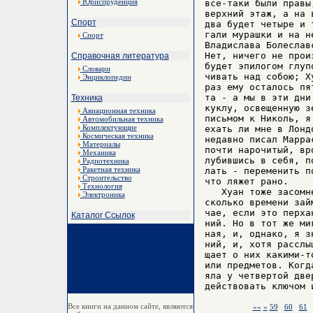
Юриспруденция
все-таки были правы
верхний этаж, а на 
Спорт
два будет четыре и 
гали мурашки и на н
Спорт
Владислава Болеслав
Нет, ничего не прои
Справочная литература
будет эпилогом глуп
Словари
чивать над собою; Х
Энциклопедии
раз ему осталось пя
та - а мы в эти дни
Техника
куклу, освещенную з
Авиационная техника
письмом к Николь, я
Автомобильная техника
Комплектующие
ехать ли мне в Лонд
Космическая техника
недавно писал Марра
Материалы
почти нарочитый, вр
Механика
лубившись в себя, п
Радиотехника
Ракетная техника
лать - переменить п
Строительство
что ляжет рано.

Технология
   Хуан тоже засомн
Электроника
сколько времени зай
чае, если это перха
Каталог Ссылок
ний. Но в тот же ми
ная, и, однако, я з
ний, и, хотя расслы
щает о них какими-т
или предметов. Когд
яла у четвертой две
Все книги на данном сайте, являются
««
«
59
60
61