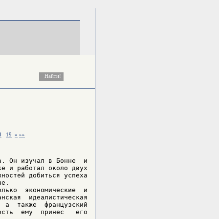
8
19
»
»»
. Он изучал в Бонне  и

е и работал около двух

ностей добиться успеха

е.

лько  экономические  и

нская  идеалистическая

 а  также  французский

сть  ему  принес   его
