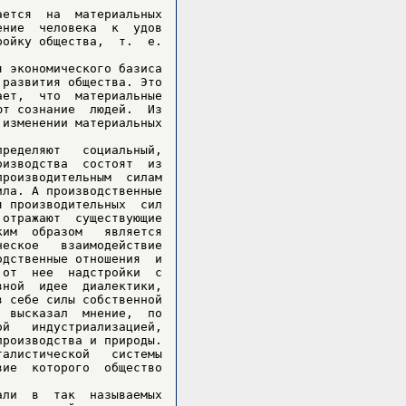
ется  на  материальных

ние  человека  к  удов

ойку общества,  т.  е.

 экономического базиса

развития общества. Это

ет,  что  материальные

т сознание  людей.  Из

изменении материальных

ределяют   социальный,

изводства  состоят  из

роизводительным  силам

ла. А производственные

 производительных  сил

отражают  существующие

им  образом   является

еское   взаимодействие

дственные отношения  и

от  нее  надстройки  с

ной  идее  диалектики,

 себе силы собственной

 высказал  мнение,  по

й   индустриализацией,

роизводства и природы.

алистической   системы

ие  которого  общество

ли  в  так  называемых
