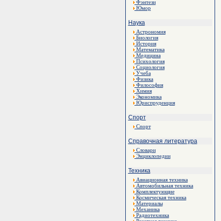
Фэнтези
Юмор
Наука
Астрономия
Биология
История
Математика
Медицина
Психология
Социология
Учеба
Физика
Философия
Химия
Экономика
Юриспруденция
Спорт
Спорт
Справочная литература
Словари
Энциклопедии
Техника
Авиационная техника
Автомобильная техника
Комплектующие
Космическая техника
Материалы
Механика
Радиотехника