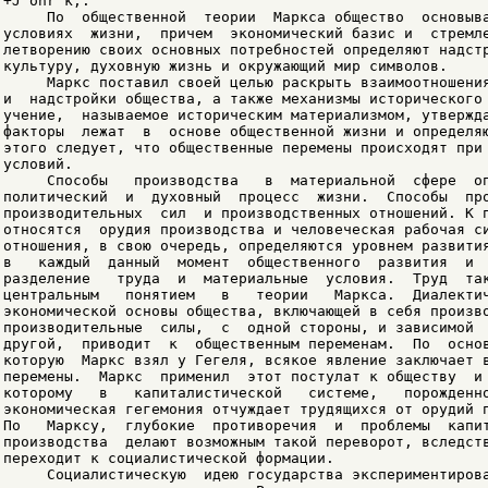
+J`ohr`k;.

     По  общественной  теории  Маркса общество  основыва
условиях  жизни,  причем  экономический базис и  стремле
летворению своих основных потребностей определяют надстр
культуру, духовную жизнь и окружающий мир символов.

     Маркс поставил своей целью раскрыть взаимоотношения
и  надстройки общества, а также механизмы исторического 
учение,  называемое историческим материализмом, утвержда
факторы  лежат  в  основе общественной жизни и определяю
этого следует, что общественные перемены происходят при 
условий.

     Способы   производства   в  материальной  сфере  оп
политический  и  духовный  процесс  жизни.  Способы  про
производительных  сил  и производственных отношений. К п
относятся  орудия производства и человеческая рабочая си
отношения, в свою очередь, определяются уровнем развития
в   каждый  данный  момент  общественного  развития  и  
разделение   труда  и  материальные  условия.  Труд  так
центральным   понятием   в   теории   Маркса.  Диалектич
экономической основы общества, включающей в себя произво
производительные  силы,  с  одной стороны, и зависимой  
другой,  приводит  к  общественным переменам.  По  основ
которую  Маркс взял у Гегеля, всякое явление заключает в
перемены.  Маркс  применил  этот постулат к обществу  и 
которому   в   капиталистической   системе,   порожденно
экономическая гегемония отчуждает трудящихся от орудий п
По   Марксу,  глубокие  противоречия  и  проблемы  капит
производства  делают возможным такой переворот, вследств
переходит к социалистической формации.

     Социалистическую  идею государства экспериментирова