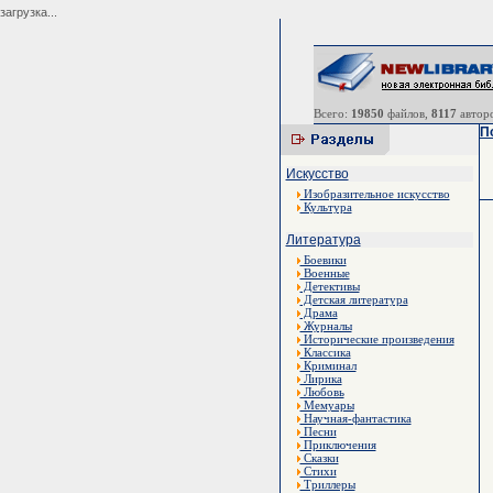
загрузка...
Всего:
19850
файлов,
8117
авторо
П
Искусство
Изобразительное искусство
Культура
Литература
Боевики
Военные
Детективы
Детская литература
Драма
Журналы
Исторические произведения
Классика
Криминал
Лирика
Любовь
Мемуары
Научная-фантастика
Песни
Приключения
Сказки
Стихи
Триллеры