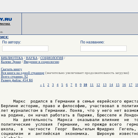
в.
оиск:
По автору:
По названию:
БИБЛИОТЕКА
/
НАУКА
/
СОЦИОЛОГИЯ
/
Калеви Эркки
/
Введение в социологию
Скачать книгу
Вся книга на одной странице
(значительно увеличивает продолжительность загрузки)
Всего страниц: 92
Размер файла: 454 Кб
«
1
2
3
4
5
6
7
8
9
10
11
12
13
14
15
16
17
1
     Маркс  родился в Германии в семье еврейского юриста
Берлине историю, право и философию, участвовал в политик
лет журналистом в Германии. Поняв, что у него нет возмож
на родине, он начал работать в Париже, Брюсселе и Лондон
     На  деятельность  Маркса  оказывали влияние  не  то
политические  условия  Германии,  но прежде всего  герма
школа,  в  частности  Георг  Вильгельм Фридрих  Гегель, 
социализм  и  английская  экономика.   Широкую  известно