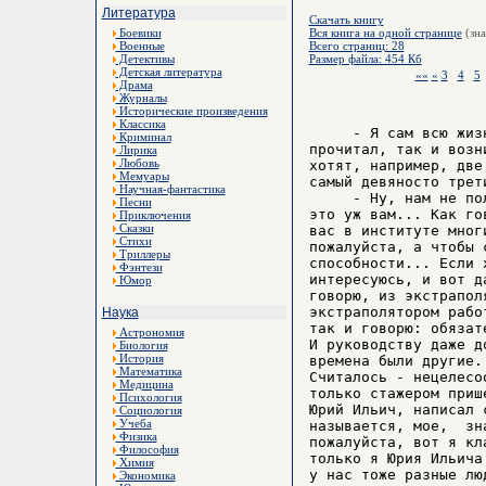
Литература
Скачать книгу
Боевики
Вся книга на одной странице
(зна
Военные
Всего страниц: 28
Детективы
Размер файла: 454 Кб
Детская литература
««
«
3
4
5
Драма
Журналы
Исторические произведения
Классика
     - Я сам всю жиз
Криминал
прочитал, так и возн
Лирика
Любовь
хотят, например, две
Мемуары
самый девяносто трети
Научная-фантастика
     - Ну, нам не по
Песни
это уж вам... Как го
Приключения
Сказки
вас в институте мног
Стихи
пожалуйста, а чтобы 
Триллеры
способности... Если 
Фэнтези
интересуюсь, и вот д
Юмор
говорю, из экстрапол
экстраполятором рабо
Наука
так и говорю: обязат
Астрономия
И руководству даже д
Биология
История
времена были другие.
Математика
Считалось - нецелесо
Медицина
только стажером приш
Психология
Юрий Ильич, написал 
Социология
Учеба
называется, мое,  зн
Физика
пожалуйста, вот я кл
Философия
только я Юрия Ильича
Химия
у нас тоже разные люд
Экономика