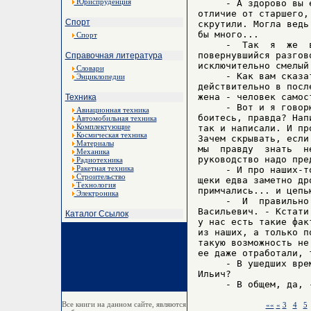
Юриспруденция
     - А здорово вы 
отличие от старшего,
Спорт
скрутили. Могла ведь
бы много...

Спорт
     -  Так  я  же  
повернувшийся разгов
Справочная литература
исключительно смелый
Словари
     - Как вам сказа
Энциклопедии
действительно в посл
жена - человек самос
Техника
     - Вот и я говор
Авиационная техника
боитесь, правда? Нап
Автомобильная техника
Комплектующие
так и написали. И пр
Космическая техника
Зачем скрывать, если
Материалы
мы  правду  знать  н
Механика
руководство надо пред
Радиотехника
Ракетная техника
     - И про наших-т
Строительство
щеки едва заметно др
Технология
примчались... и цепь
Электроника
     -  И  правильно
Васильевич. - Кстати
Каталог Ссылок
у нас есть такие фак
из наших, а только п
такую возможность не
ее даже отработали, 
     - В ушедших вре
Ильич?

Все книги на данном сайте, являются
««
«
3
4
5