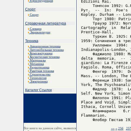
Юриспруденция
Edizioni Rai.

     Томпсон 1992: G.
Спорт
Рут.  --  In:  Poe's 
Kopley. Durham -- Lon
Спорт
     Торт 1980: Patri
     Трауэр 1972: Nor
Справочная литература
Cartography  in  Rela
Словари
Prentice-Hall.

Энциклопедии
     Туркин В. 1925: 
1959: Сочинения в тре
Техника
     Уиллемен  1994: 
Авиационная техника
Indianapolis-London, 
Автомобильная техника
Комплектующие
     Фаджиоло 1980: M
Космическая техника
delta  memoria.  --  
Материалы
giardino: La Firenze 
Механика
Fagiolo. Roma, Officin
Радиотехника
Ракетная техника
     Фенгер  1979:  D
Строительство
Mass. -- London, The B
Технология
     Ференци 1938: Sa
Электроника
York, The Psychoanalit
     Фидлер  1978:  L
Каталог Ссылок
Self. New York, Simon 
     Филопон 1991: Pl
Place and Void. Simpl
Ithaca, Cornell Univer
     Фламмарион   б.г
Flammarion.

Все книги на данном сайте, являются
««
«
256
25