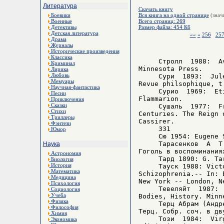
Литература
Скачать книгу
Боевики
Вся книга на одной странице
(знач
Военные
Всего страниц: 269
Детективы
Размер файла: 454 Кб
Детская литература
««
«
256
25
Драма
Журналы
Исторические произведения
Классика
     Стролл  1988:  A
Криминал
Minnesota Press.

Лирика
Любовь
     Сури  1893:  Jul
Мемуары
Revue philsophique, t
Научная-фантастика
     Сурио  1969:  Et
Песни
Flammarion.

Приключения
Сказки
     Сушаль  1977:  F
Стихи
Centuries. The Reign 
Триллеры
Cassirer.

Фэнтези
     331

Юмор
     Сю 1954: Eugene 
     Тарасенков  A  T
Наука
Гоголь в воспоминания
Астрономия
     Тард 1890: G. Ta
Биология
История
     Тауск 1988: Vict
Математика
Schizophrenia.-- In: 
Медицина
New York -- London, N
Психология
     Тевеляйт  1987: 
Социология
Учеба
Bodies, History. Minn
Физика
     Терц Абрам (Андр
Философия
Терц. Собр. соч. в дв
Химия
     Този  1984:  Vir
Экономика