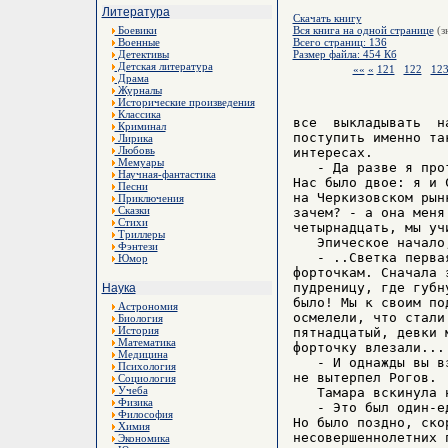
Литература
Скачать книгу
Боевики
Вся книга на одной странице
(з
Военные
Всего страниц: 136
Детективы
Размер файла: 454 Кб
Детская литература
««
«
121
122
12
Драма
Журналы
Исторические произведения
Классика
все  выкладывать  н
Криминал
поступить именно та
Лирика
Любовь
интересах.

Мемуары
   - Да разве я про
Научная-фантастика
Нас было двое: я и 
Песни
на Черкизовском рын
Приключения
Сказки
зачем? - а она меня
Стихи
четырнадцать, мы уч
Триллеры
   Эпическое начало
Фэнтези
   - ..Светка перва
Юмор
форточкам. Сначала 
пудреницу, где губн
Наука
было! Мы к своим по
Астрономия
осмелели, что стали
Биология
История
пятнадцатый, девки 
Математика
форточку влезали...

Медицина
   - И однажды вы в
Психология
не вытерпел Рогов.

Социология
Учеба
   Тамара вскинула 
Физика
   - Это был один-е
Философия
Но было поздно, ско
Химия
несовершеннолетних 
Экономика