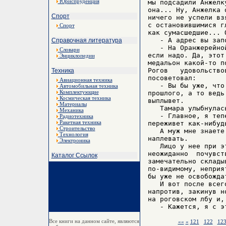
Юриспруденция
мы подсадили Анжелк
она... Ну, Анжелка 
Спорт
ничего не успели вз
с остановившимися г
Спорт
как сумасшедшие... 
   - А адрес вы зап
Справочная литература
   - На Оранжерейно
Словари
если надо. Да, этот
Энциклопедии
медальон какой-то п
Рогов   удовольство
Техника
посоветовал:

Авиационная техника
   - Вы бы уже, что
Автомобильная техника
Комплектующие
прошлого, а то ведь
Космическая техника
выплывет.

Материалы
   Тамара улыбнулась
Механика
   - Главное, я теп
Радиотехника
Ракетная техника
переживет как-нибудь
Строительство
   А муж мне знаете
Технология
наплевать.

Электроника
   Лицо у нее при э
неожиданно  почувст
Каталог Ссылок
замечательно склады
по-видимому, неприя
бы уже не освобождат
   И вот после всег
напротив, закинув н
на роговском лбу и,
Все книги на данном сайте, являются
««
«
121
122
12