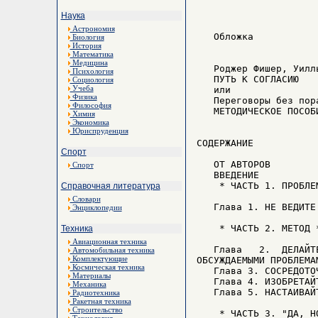
Наука
Астрономия
Биология
История
Математика
Медицина
Психология
Социология
Учеба
Физика
Философия
Химия
Экономика
Юриспруденция
Спорт
Спорт
Справочная литература
Словари
Энциклопедии
Техника
Авиационная техника
Автомобильная техника
Комплектующие
Космическая техника
Материалы
Механика
Радиотехника
Ракетная техника
Строительство