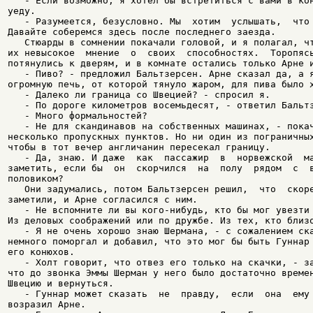
   - Если возможно, я хотел бы встретиться с вами в кон
уеду.

   - Разумеется, безусловно. Мы  хотим  услышать,  что 
Давайте соберемся здесь после последнего заезда.

   Стюарды в сомнении покачали головой, и я полагал, чт
их невысокое  мнение  о  своих  способностях.  Торопясь
потянулись к дверям, и в комнате остались только Арне и
   - Пиво? - предложил Бальтзерсен. Арне сказал да, а я
огромную печь, от которой тянуло жаром, для пива было х
   - Далеко ли граница со Швецией? - спросил я.

   - По дороге километров восемьдесят, - ответил Бальтз
   - Много формальностей?

   - Не для скандинавов на собственных машинах, - покач
несколько пропускных пунктов. Но ни один из пограничных
чтобы в тот вечер англичанин пересекал границу.

   - Да, знаю. И даже  как  пассажир  в  норвежской  ма
заметить, если бы  он  скорчился  на  полу  рядом  с  в
половиком?

   Они задумались, потом Бальтзерсен решил,  что  скоре
заметили, и Арне согласился с ним.

   - Не вспомните ли вы кого-нибудь, кто бы мог увезти 
Из деловых соображений или по дружбе. Из тех, кто близо
   - Я не очень хорошо знаю Шермана, - с сожалением ска
немного поморгал и добавил, что это мог бы быть Гуннар 
его конюхов.

   - Холт говорит, что отвез его только на скачки, - за
что до звонка Эммы Шерман у него было достаточно времен
Швецию и вернуться.

   - Гуннар может сказать  не  правду,  если  она  ему 
возразил Арне.
