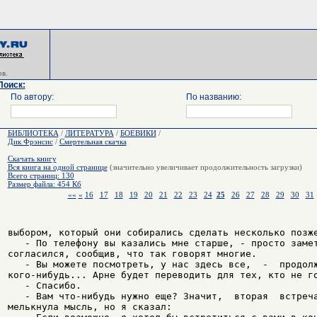
в.
Поиск:
По автору:
По названию:
БИБЛИОТЕКА
/
ЛИТЕРАТУРА
/
БОЕВИКИ
/
Дик Фрэнсис
/
Смертельная скачка
Скачать книгу
Вся книга на одной странице
(значительно увеличивает продолжительность загрузки)
Всего страниц: 130
Размер файла: 454 Кб
««
«
16
17
18
19
20
21
22
23
24
25
26
27
28
29
30
31
выбором, который они собирались сделать несколько позже
   - По телефону вы казались мне старше, - просто замет
согласился, сообщив, что так говорят многие.

   - Вы можете посмотреть, у нас здесь все,  -  продолж
кого-нибудь... Арне будет переводить для тех, кто не го
   - Спасибо.

   - Вам что-нибудь нужно еще? Значит,  вторая  встреча
мелькнула мысль, но я сказал:
