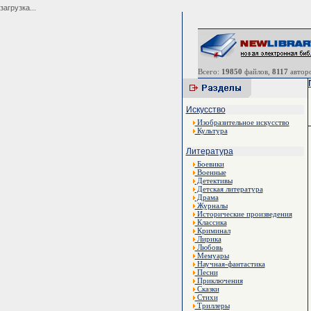
загрузка...
Всего:
19850
файлов,
8117
авторо
Искусство
Изобразительное искусство
Культура
Литература
Боевики
Военные
Детективы
Детская литература
Драма
Журналы
Исторические произведения
Классика
Криминал
Лирика
Любовь
Мемуары
Научная-фантастика
Песни
Приключения
Сказки
Стихи
Триллеры