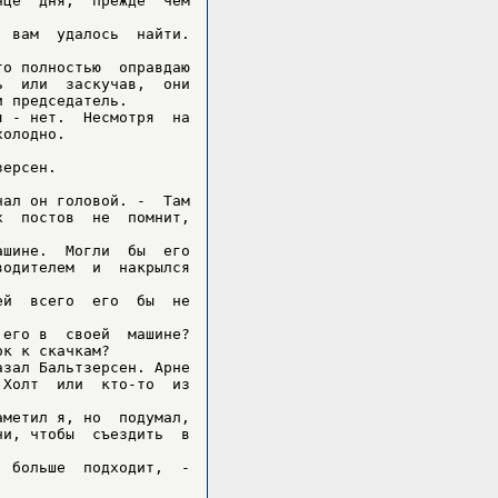
це  дня,  прежде  чем

 вам  удалось  найти.

о полностью  оправдаю

  или  заскучав,  они

 председатель.

 - нет.  Несмотря  на

олодно.

ерсен.

ал он головой. -  Там

  постов  не  помнит,

шине.  Могли  бы  его

одителем  и  накрылся

й  всего  его  бы  не

его в  своей  машине?

к к скачкам?

зал Бальтзерсен. Арне

Холт  или  кто-то  из

метил я, но  подумал,

и, чтобы  съездить  в

 больше  подходит,  -
