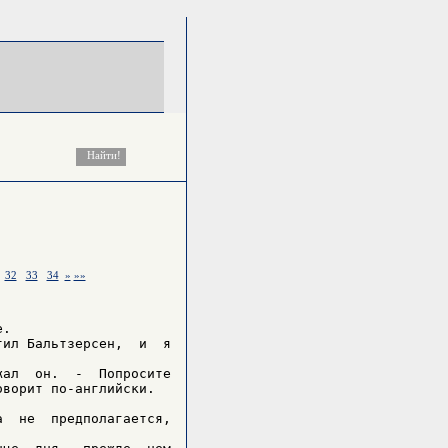
32
33
34
»
»»
.

ил Бальтзерсен,  и  я

ал  он.  -  Попросите

ворит по-английски.

  не  предполагается,
