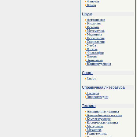
Фэнтези
Юмор
Наука
Астрономия
Биология
История
Математика
Медицина
Психология
Социология
Учеба
Физика
Философия
Химия
Экономика
Юриспруденция
Спорт
Спорт
Справочная литература
Словари
Энциклопедии
Техника
Авиационная техника
Автомобильная техника
Комплектующие
Космическая техника
Материалы
Механика
Радиотехника