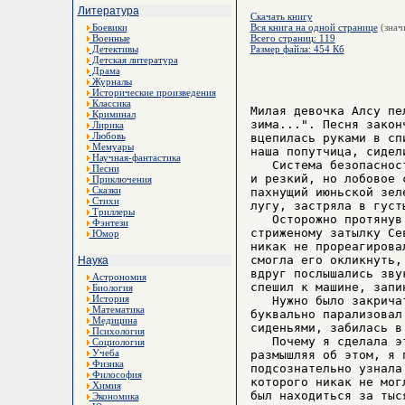
Литература
Скачать книгу
Боевики
Вся книга на одной странице
(знач
Военные
Всего страниц: 119
Детективы
Размер файла: 454 Кб
Детская литература
Драма
Журналы
Исторические произведения
Классика
Милая девочка Алсу пе
Криминал
зима...". Песня закон
Лирика
Любовь
вцепилась руками в сп
Мемуары
наша попутчица, сидел
Научная-фантастика
   Система безопаснос
Песни
и резкий, но лобовое 
Приключения
Сказки
пахнущий июньской зел
Стихи
лугу, застряла в густ
Триллеры
   Осторожно протянув
Фэнтези
стриженому затылку Се
Юмор
никак не прореагирова
смогла его окликнуть,
Наука
вдруг послышались зву
Астрономия
спешил к машине, запи
Биология
История
   Нужно было закрича
Математика
буквально парализовал
Медицина
сиденьями, забилась в
Психология
   Почему я сделала э
Социология
Учеба
размышляя об этом, я 
Физика
подсознательно узнала
Философия
которого никак не мог
Химия
был находиться за тыс
Экономика