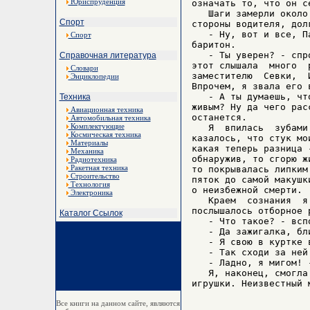
Юриспруденция
означать то, что он се
   Шаги замерли около
Спорт
стороны водителя, дол
   - Ну, вот и все, П
Спорт
баритон.

   - Ты уверен? - спр
Справочная литература
этот слышала  много  
Словари
заместителю  Севки,  
Энциклопедии
Впрочем, я звала его в
   - А ты думаешь, чт
Техника
живым? Ну да чего рас
Авиационная техника
останется.

Автомобильная техника
Комплектующие
   Я  впилась  зубами
Космическая техника
казалось, что стук мо
Материалы
какая теперь разница 
Механика
обнаружив, то сгорю ж
Радиотехника
Ракетная техника
то покрывалась липким
Строительство
пяток до самой макушк
Технология
о неизбежной смерти.

Электроника
   Краем  сознания  я
послышалось отборное р
Каталог Ссылок
   - Что такое? - всп
   - Да зажигалка, бл
   - Я свою в куртке 
   - Так сходи за ней
   - Ладно, я мигом! 
   Я, наконец, смогла
Все книги на данном сайте, являются