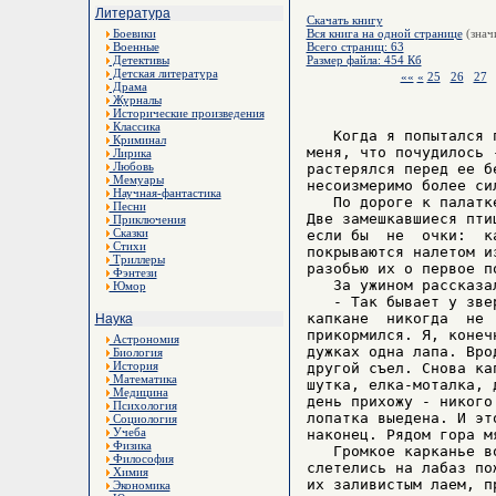
Литература
Скачать книгу
Боевики
Вся книга на одной странице
(знач
Военные
Всего страниц: 63
Детективы
Размер файла: 454 Кб
Детская литература
««
«
25
26
27
Драма
Журналы
Исторические произведения
Классика
   Когда я попытался 
Криминал
меня, что почудилось 
Лирика
Любовь
растерялся перед ее б
Мемуары
несоизмеримо более си
Научная-фантастика
   По дороге к палатк
Песни
Две замешкавшиеся пти
Приключения
Сказки
если бы  не  очки:  к
Стихи
покрываются налетом и
Триллеры
разобью их о первое по
Фэнтези
   За ужином рассказа
Юмор
   - Так бывает у зве
капкане  никогда  не 
Наука
прикормился. Я, конеч
Астрономия
дужках одна лапа. Вро
Биология
История
другой съел. Снова ка
Математика
шутка, елка-моталка, 
Медицина
день прихожу - никого
Психология
лопатка выедена. И эт
Социология
Учеба
наконец. Рядом гора м
Физика
   Громкое карканье в
Философия
слетелись на лабаз по
Химия
их заливистым лаем, п
Экономика