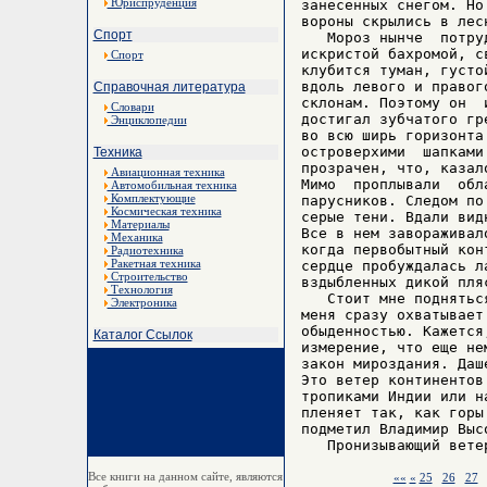
Юриспруденция
занесенных снегом. Но
вороны скрылись в лесн
Спорт
   Мороз нынче  потру
искристой бахромой, с
Спорт
клубится туман, густо
вдоль левого и правог
Справочная литература
склонам. Поэтому он  
Словари
достигал зубчатого гр
Энциклопедии
во всю ширь горизонта
островерхими  шапками
Техника
прозрачен, что, казал
Авиационная техника
Мимо  проплывали  обл
Автомобильная техника
Комплектующие
парусников. Следом по
Космическая техника
серые тени. Вдали вид
Материалы
Все в нем завораживал
Механика
когда первобытный кон
Радиотехника
Ракетная техника
сердце пробуждалась л
Строительство
вздыбленных дикой пля
Технология
   Стоит мне поднятьс
Электроника
меня сразу охватывает
обыденностью. Кажется
Каталог Ссылок
измерение, что еще не
закон мироздания. Даш
Это ветер континентов
тропиками Индии или н
пленяет так, как горы
подметил Владимир Выс
Все книги на данном сайте, являются
««
«
25
26
27