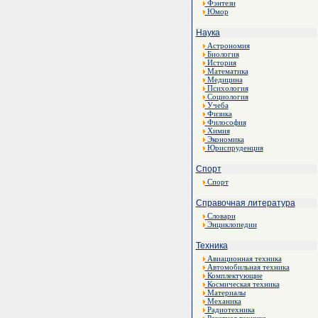
Фэнтези
Юмор
Наука
Астрономия
Биология
История
Математика
Медицина
Психология
Социология
Учеба
Физика
Философия
Химия
Экономика
Юриспруденция
Спорт
Спорт
Справочная литература
Словари
Энциклопедии
Техника
Авиационная техника
Автомобильная техника
Комплектующие
Космическая техника
Материалы
Механика
Радиотехника