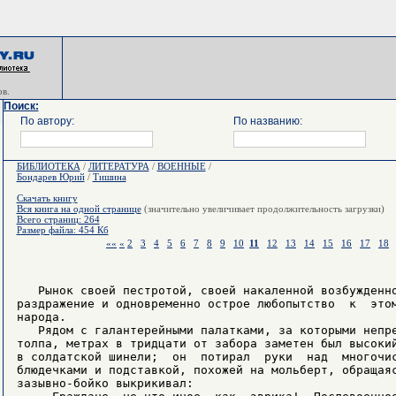
в.
Поиск:
По автору:
По названию:
БИБЛИОТЕКА
/
ЛИТЕРАТУРА
/
ВОЕННЫЕ
/
Бондарев Юрий
/
Тишина
Скачать книгу
Вся книга на одной странице
(значительно увеличивает продолжительность загрузки)
Всего страниц: 264
Размер файла: 454 Кб
««
«
2
3
4
5
6
7
8
9
10
11
12
13
14
15
16
17
18
   Рынок своей пестротой, своей накаленной возбужденно
раздражение и одновременно острое любопытство  к  этом
народа.

   Рядом с галантерейными палатками, за которыми непре
толпа, метрах в тридцати от забора заметен был высокий
в солдатской шинели;  он  потирал  руки  над  многочис
блюдечками и подставкой, похожей на мольберт, обращаяс
зазывно-бойко выкрикивал:
