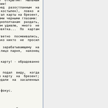
  открытие!  Мыльный

ии!

ед  разостланным  на

костылек),  ловко  и

ал карты на брезент,

ми черными глазами:

нополчанам  раздать,

м удивлю,  много  не

вятка...  По  картам

ветно  посмеивались,

ко никто  не  просил

 зарабатывающему  на

лицо парня,  наконец

карту! - обрадованно

 подал  виду,  когда

 карту  на  брезент;

дали  на  засаленных



фокус.
