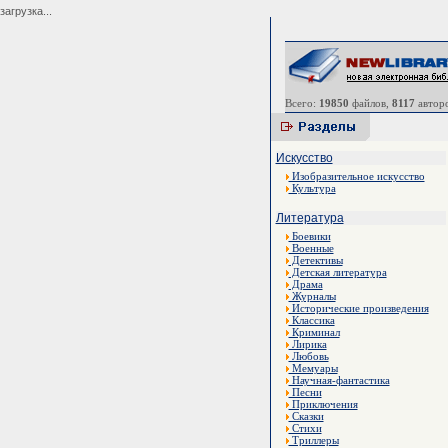
загрузка...
Всего:
19850
файлов,
8117
авторо
Искусство
Изобразительное искусство
Культура
Литература
Боевики
Военные
Детективы
Детская литература
Драма
Журналы
Исторические произведения
Классика
Криминал
Лирика
Любовь
Мемуары
Научная-фантастика
Песни
Приключения
Сказки
Стихи
Триллеры