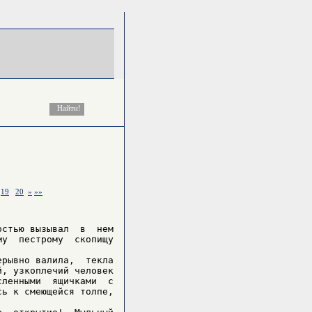
19
20
»
»»
стью вызывал  в  нем

у  пестрому  скопищу

рывно валила,  текла

, узкоплечий человек

ленными  ящичками  с

ь к смеющейся толпе,
