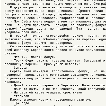
   - Граждане, не что иное, как  эврика!  Послевоенное
корень очищает все пятна, кроме черных пятен в биограф
   В двух метрах от него на раскладном  стульчике  пер
снегу брезентом сидел  парень-инвалид  (рядом  лежал  
быстро трещал колодой карт, перебирал ее пальцами, мет
приглашая к себе хрипловатой скороговоркой и нагловаты
   - Моя бабка Алена подарила мне три миллиона, два од
один - в карты проиграть! Подходи, однополчане, фокусо
возьму! Подходи, друга  не  подводи!  Туз,  валет,  де
угадываю срок жизни!

   В  редкой  толпе,  сгрудившейся  вокруг  парня,  от
вытягивали шеи, все любопытно следили за картами, одна
показать фокус: видимо, не доверяли.

   Со смешанным чувством грусти и любопытства к этому 
хлеб инвалиду Сергей долго глядел на худое зазывающее 
сказал:

   - Что ж... покажи фокус.

   - Трояк будет стоить, товарищ капитан. Загадывайте 
воскликнул парень. - Враз узнаю невесту!

   - Загадал.

   Сергей знал нехитрый  госпитальный  фокус,  но  не 
проворный парень этот стремительно выщелкнул из колоды
от движения под распахнутой телогрейкой  зазвенели  ме
колодках.

   - Дама! - сказал парень. - Червонная. Ваша невеста.
   - Дама-то дама. Да не моя невеста. Давай следующий 
   - На десятой карте угадываю срок жизни.

   - Угадывай.

   Парень выложил карту с неуверенным азартом.

   - Три года!
