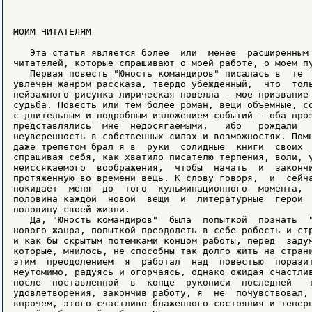
МОИМ ЧИТАТЕЛЯМ

   Эта статья является более  или  менее  расширенным 
читателей, которые спрашивают о моей работе, о моем пу
   Первая повесть "Юность командиров" писалась в  те  
увлечен жанром рассказа, твердо убежденный,  что  толь
пейзажного рисунка лирическая новелла - мое призвание 
судьба. Повесть или тем более роман, вещи объемные, со
с длительным и подробным изложением событий - оба проз
представлялись  мне  недосягаемыми,   ибо   рождали   
неуверенность в собственных силах и возможностях. Помн
даже трепетом брал я в  руки  солидные  книги  своих  
спрашивая себя, как хватило писателю терпения, воли, у
неиссякаемого  воображения,  чтобы  начать  и  закончи
протяженную во времени вещь. К слову говоря,  и  сейча
покидает  меня  до  того  кульминационного  момента,  
половина каждой  новой  вещи  и  литературные  герои  
половину своей жизни.

   Да, "Юность командиров"  была  попыткой  познать  "
нового жанра, попыткой преодолеть в себе робость и стр
и как бы скрытым потемками концом работы, перед  задум
которые, мнилось, не способны так долго жить на страни
этим  преодолением  я  работал  над  повестью  поразит
неутомимо, радуясь и огорчаясь, однако ожидая счастлив
после  поставленной  в  конце  рукописи  последней   т
удовлетворения, закончив работу, я  не  почувствовал, 
впрочем, этого счастливо-блаженного состояния и теперь