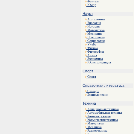
Фэнтези
Юмор
Наука
Астрономия
Биология
История
Математика
Медицина
Психология
Социология
Учеба
Физика
Философия
Химия
Экономика
Юриспруденция
Спорт
Спорт
Справочная литература
Словари
Энциклопедии
Техника
Авиационная техника
Автомобильная техника
Комплектующие
Космическая техника
Материалы
Механика
Радиотехника