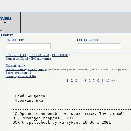
в.
Поиск:
По автору:
По названию:
БИБЛИОТЕКА
/
ЛИТЕРАТУРА
/
ВОЕННЫЕ
/
Бондарев Юрий
/
Публицистика
Скачать книгу
Вся книга на одной странице
(значительно увеличивает продолжительность загрузки)
Всего страниц: 41
Размер файла: 454 Кб
1
2
3
4
5
6
7
8
9
10
»
»»
    Юрий Бондарев.

    Публицистика

   ---------------------------------------------------
   "Собрание сочинений в четырех томах. Том второй".

   М., "Молодая гвардия", 1973.

   OCR & spellcheck by HarryFan, 19 June 2001

   ---------------------------------------------------