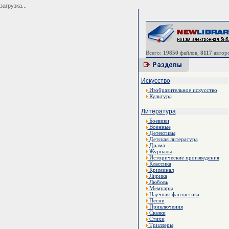
загрузка...
Всего:
19850
файлов,
8117
авторо
Искусство
Изобразительное искусство
Культура
Литература
Боевики
Военные
Детективы
Детская литература
Драма
Журналы
Исторические произведения
Классика
Криминал
Лирика
Любовь
Мемуары
Научная-фантастика
Песни
Приключения
Сказки
Стихи
Триллеры