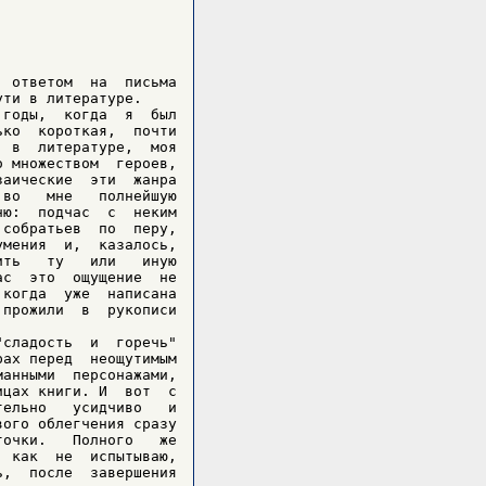
 ответом  на  письма

ти в литературе.

годы,  когда  я  был

ко  короткая,  почти

 в  литературе,  моя

 множеством  героев,

аические  эти  жанра

во   мне   полнейшую

ю:  подчас  с  неким

собратьев  по  перу,

мения  и,  казалось,

ть   ту   или   иную

с  это  ощущение  не

когда  уже  написана

прожили  в  рукописи

сладость  и  горечь"

ах перед  неощутимым

анными  персонажами,

цах книги. И  вот  с

ельно   усидчиво   и

ого облегчения сразу

очки.   Полного   же

 как  не  испытываю,

,  после  завершения
