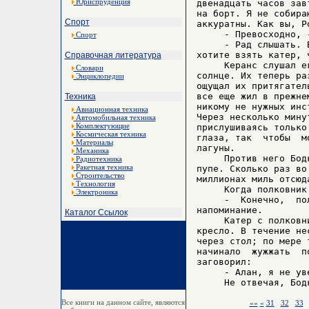
Юриспруденция
двенадцать часов зав
на борт. Я не собира
Спорт
аккуратны. Как вы, Ро
     - Превосходно, 
Спорт
     - Рад слышать. 
хотите взять катер, 
Справочная литература
     Керанс слушал е
Словари
солнце. Их теперь ра
Энциклопедии
ощущал их притягател
все еще жил в прежне
Техника
никому не нужных инс
Авиационная техника
Через несколько мину
Автомобильная техника
Комплектующие
прислушиваясь только
Космическая техника
глаза, так  чтобы  м
Материалы
лагуны.

Механика
     Против него Бод
Радиотехника
Ракетная техника
пупе. Сколько раз во
Строительство
миллионах миль отсюда
Технология
     Когда полковник
Электроника
     -  Конечно,  по
напоминание.

Каталог Ссылок
     Катер с полковн
кресло. В течение не
через стол; по мере 
начинало  жужжать  п
заговорил:

     - Алан, я не ув
Все книги на данном сайте, являются
««
«
31
32
33