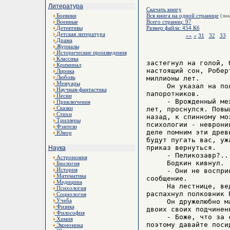
Литература
Скачать книгу
Боевики
Вся книга на одной странице
(зна
Военные
Всего страниц: 97
Детективы
Размер файла: 454 Кб
Детская литература
««
«
31
32
33
Драма
Журналы
Исторические произведения
Классика
застегнул на голой, 
Криминал
настоящий сон, Робер
Лирика
Любовь
миллионы лет.

Мемуары
     Он указал на по
Научная-фантастика
папоротников.

Песни
     - Врожденный ме
Приключения
Сказки
лет, проснулся. Повы
Стихи
назад, к спинному мо
Триллеры
психологии - неврони
Фэнтези
деле помним эти древ
Юмор
будут пугать вас, уж
приказ вернуться.

Наука
     - Пеликозавр?..
Астрономия
     Бодкин кивнул.

Биология
История
     - Они не воспри
Математика
сообщение.

Медицина
     На лестнице, ве
Психология
распахнул полковник 
Социология
Учеба
     Он дружелюбно м
Физика
двоих своих подчинен
Философия
     - Боже, что за 
Химия
поэтому давайте поси
Экономика