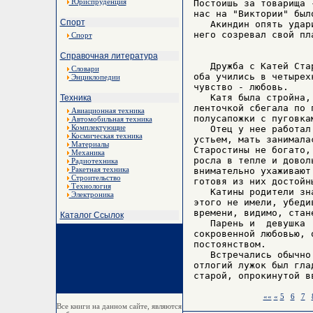
Юриспруденция
Постоишь за товарища 
нас на "Виктории" было
Спорт
   Акиндин опять удар
него созревал свой пла
Спорт
Справочная литература
   Дружба с Катей Ста
Словари
оба учились в четырех
Энциклопедии
чувство - любовь.

   Катя была стройна,
Техника
ленточкой сбегала по 
Авиационная техника
полусапожки с пуговкам
Автомобильная техника
Комплектующие
   Отец у нее работал
Космическая техника
устьем, мать занимала
Материалы
Старостины не богато,
Механика
росла в тепле и довол
Радиотехника
Ракетная техника
внимательно ухаживают
Строительство
готовя из них достойн
Технология
   Катины родители зн
Электроника
этого не имели, убеди
времени, видимо, стан
Каталог Ссылок
   Парень и  девушка 
сокровенной любовью, 
постоянством.

   Встречались обычно
отлогий лужок был гла
««
«
5
6
7
Все книги на данном сайте, являются