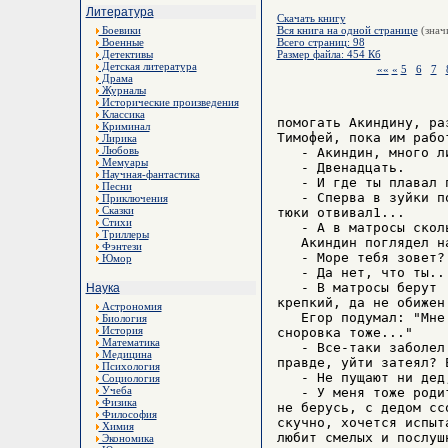
Литература
Скачать книгу
Боевики
Вся книга на одной странице
(знач
Военные
Всего страниц: 98
Детективы
Размер файла: 454 Кб
Детская литература
««
«
5
6
7
Драма
Журналы
Исторические произведения
Классика
помогать Акиндину, ра
Криминал
Тимофей, пока им рабо
Лирика
Любовь
   - Акиндин, много л
Мемуары
   - Двенадцать.

Научная-фантастика
   - И где ты плавал п
Песни
   - Сперва в зуйки п
Приключения
Сказки
тюки отвивал1...

Стихи
   - А в матросы скол
Триллеры
   Акиндин поглядел н
Фэнтези
   - Море тебя зовет?
Юмор
   - Да нет, что ты...
   - В матросы берут 
Наука
крепкий, да не обижен
Астрономия
   Егор подумал: "Мне
Биология
История
сноровка тоже..."

Математика
   - Все-таки заболел
Медицина
правде, уйти затеял? 
Психология
   - Не пущают ни дед
Социология
Учеба
   - У меня тоже роди
Физика
не берусь, с дедом сс
Философия
скучно, хочется испыт
Химия
любит смелых и послуш
Экономика