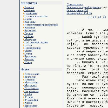
Литература
Скачать книгу
Боевики
Вся книга на одной странице
(знач
Военные
Всего страниц: 98
Детективы
Размер файла: 454 Кб
Детская литература
««
«
34
35
36
Драма
Журналы
Исторические произведения
Классика
     -- А  че,  -  ды
Криминал
нормалек. Если б все 
Лирика
Любовь
     -- Какой тут пор
Мемуары
тейпом, а им штырь в 
Научная-фантастика
нефти,   им  позволил
Песни
казахов-туркменов и т
Приключения
Сказки
     -- А людей кто в
Стихи
и по всему Кавказу бе
Триллеры
и снимали кино, видел?
Фэнтези
     -- Никого я  не 
Юмор
погибло. А те, что жи
Стоит  оно  того?  Вс
Наука
передохли, сгрызли др
Астрономия
     -- Раз такой умн
Биология
История
     Чего ехали все; 
Математика
лучших  из них на рук
Медицина
вокруг  командировки 
Психология
взяток. Восемьсот руб
Социология
Учеба
большинство же  проба
Физика
Хотелось и овеяться с
Философия
милиция в настоящих б
Химия
Стратегам   наверху  
Экономика