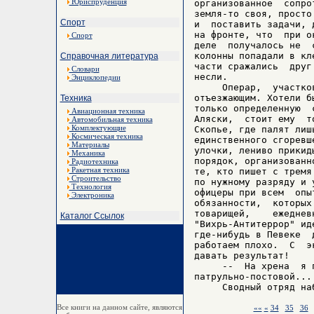
Юриспруденция
организованное  сопро
земля-то своя, просто
Спорт
и  поставить задачи, 
на фронте, что  при о
Спорт
деле  получалось не  
колонны попадали в кл
Справочная литература
части сражались  друг
Словари
несли.

Энциклопедии
     Операр,  участко
отъезжающим. Хотели б
Техника
только определенную  
Авиационная техника
Аляски,  стоит ему  т
Автомобильная техника
Комплектующие
Скопье, где палят лиш
Космическая техника
единственного сгоревш
Материалы
улочки, лениво прикид
Механика
порядок, организованн
Радиотехника
Ракетная техника
те, кто пишет с тремя
Строительство
по нужному разряду и 
Технология
офицеры при всем  опы
Электроника
обязанности,  которых
товарищей,    ежеднев
Каталог Ссылок
"Вихрь-Антитеррор" ид
где-нибудь в Певеке  
работаем плохо.  С  э
давать результат!

     --  На хрена  я 
патрульно-постовой...

Все книги на данном сайте, являются
««
«
34
35
36