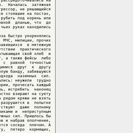
рассредоточивались на

.  Началась  затяжная

рессор, не решающийся

е стоявшие на постах,

рубить под корень или

вной  дланью, что  до

чьих руках находились



за быстро укоренялись

 МЧС, милиции, прочих

авившихся  в мятежную

тствии  практического

тывающая свой хлеб  и

, а также фейсы  либо

 с  равной  точностью

имися  друг  к  другу

лую банду, забившуюся

дхода  наземных  сил.

лись: неужели  трудно

рии, прочесать каждый

ь, истребить  наконец

стно взирают на суету

 рядом кряжи не взять

разрушится в  попытке

ствуют  даже  полному

иками и  неприступным

жных сил. Пришлось бы

в и набрав ополчение,

тся соседа  плечом. А

у,  пятеро  кормящих,
