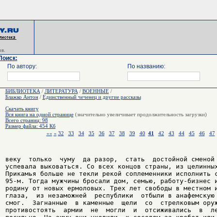
в.
Поиск:
По автору:
По названию:
БИБЛИОТЕКА
/
ЛИТЕРАТУРА
/
ВОЕННЫЕ
/
Блажко Антон
/
Единственный чеченец и другие рассказы
Скачать книгу
Вся книга на одной странице
(значительно увеличивает продолжительность загрузки)
Всего страниц: 98
Размер файла: 454 Кб
««
«
32
33
34
35
36
37
38
39
40
41
42
43
44
45
46
47
веку  только  чуму  да разор,  стать  достойной сменой 
успевала выковаться. Со всех концов страны, из целинных
Прикамья больше не текли рекой соплеменники исполнить с
95-м. Тогда мужчины бросали дом, семью, работу-бизнес и
родину от новых ермоловых. Трех лет свободы в местном и
глаза,  из незаможней  республики  отбыли в анафемскую 
смог.  Загнанные  в каменные  щели  со  стрелковым оруж
противостоять  армии  не  могли  и  отсиживались  в  ле