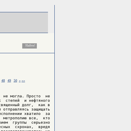
48
49
50
»
»»
 не могла. Просто  не

  степей  и нефтяного

вященный долг,  как в

 отправляясь защищать

сполнении хватило  за

 метрополию все,  кто

ием  группы  серьезно

сных  схронах,  вредя
