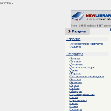
загрузка...
Всего:
19850
файлов,
8117
авторо
Искусство
Изобразительное искусство
Культура
Литература
Боевики
Военные
Детективы
Детская литература
Драма
Журналы
Исторические произведения
Классика
Криминал
Лирика
Любовь
Мемуары
Научная-фантастика
Песни
Приключения
Сказки
Стихи
Триллеры