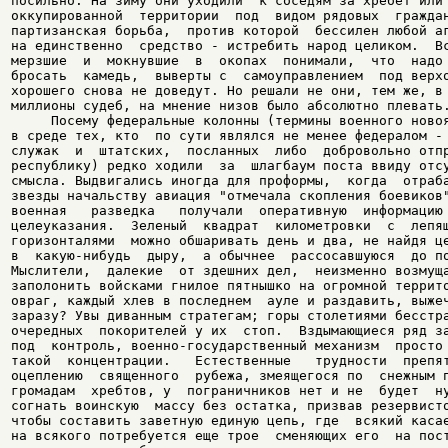
посильно. На зиму они уходили  к соседям за хребет или 
оккупированной  территории  под  видом рядовых  граждан
партизанская борьба,  против которой  бессилен любой аг
на единственно  средство - истребить народ целиком.  Вс
мерзшие  и  мокнувшие  в  окопах  понимали,  что  надо 
бросать  камедь,  выверты с  самоуправлением  под верхо
хорошего снова не доведут. Но решали не они, тем же, в 
миллионы судеб, на мнение низов было абсолютно плевать.
     Посему федеральные колонны (термины военного новоя
в среде тех, кто  по сути являлся не менее федералом - 
служак  и  штатских,  посланных  либо  добровольно отпр
республику) редко ходили  за  шлагбаум поста ввиду отсу
смысла. Выдвигались иногда для проформы,  когда  отраба
звезды начальству авиация "отмечала скопления боевиков"
военная   разведка   получали  оперативную  информацию 
целеуказания.  Зеленый  квадрат  километровки  с  лепящ
горизонталями  можно обшаривать день и два, не найдя це
в  какую-нибудь  дыру,  а обычнее  рассосавшуюся  до по
Мыслители,  далекие  от здешних дел,  неизменно возмуща
заполонить войсками гнилое пятнышко на огромной террито
овраг, каждый хлев в последнем  ауле и раздавить, выжеч
заразу? Увы диванным стратегам; горы столетиями бесстра
очередных  покорителей у их  стоп.  Вздымающиеся ряд за
под  контроль, военно-государственный механизм  просто 
такой  концентрации.   Естественные   трудности  препят
оцеплению  священного  рубежа, змеящегося по  снежным п
громадам  хребтов, у  пограничников нет и не  будет  ну
согнать воинскую  массу без остатка, призвав резервисто
чтобы составить заветную единую цепь, где  всякий касае
на всякого потребуется еще трое  сменяющих его  на пост