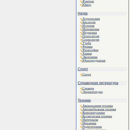
Фэнтези
Юмор
Наука
Астрономия
Биология
История
Математика
Медицина
Психология
Социология
Учеба
Физика
Философия
Химия
Экономика
Юриспруденция
Спорт
Спорт
Справочная литература
Словари
Энциклопедии
Техника
Авиационная техника
Автомобильная техника
Комплектующие
Космическая техника
Материалы
Механика
Радиотехника