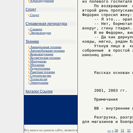
Юриспруденция
из полевого госпиталя 
     По возвращении  
Спорт
второй день пропускав
Федорин спросил жену:

Спорт
     -- Я это... орал 
     -- Нет, бормотал
Справочная литература
вокруг, стену гладил. 
Словари
     И ее Федорин, ви
Энциклопедии
     -- Да как дернул
ковры, мягко, рядом б
Техника
     Уткнув лицо в  к
Авиационная техника
собранные  в простой 
Автомобильная техника
Комплектующие
наконец дома.

Космическая техника
Материалы
Механика
Радиотехника
Ракетная техника
     Рассказ основан 
Строительство
Технология
Электроника
     2001, 2003 гг.

Каталог Ссылок
     Примечания

     ВВ - внутренние в
     Разгрузка, разгр
Все книги на данном сайте, являются
««
«
30
31
32