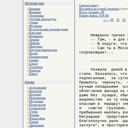
Литература
Скачать книгу
Боевики
Вся книга на одной странице
(знач
Военные
Всего страниц: 98
Детективы
Размер файла: 454 Кб
Детская литература
««
«
30
31
32
Драма
Журналы
Исторические произведения
Классика
     Нежданно трезво 
Криминал
     -- Там, - и для 
Лирика
Любовь
     -- В округе, что
Мемуары
     -- Сам ты в Моск
Научная-фантастика
сопровождает...

Песни
Приключения
Сказки
     -----------------
Стихи
Триллеры
     Уезжали  домой в
Фэнтези
стали. Оказалось, что
Юмор
подписанные,  за сутк
Пришлось  черкнуть,  
Наука
кучным попаданием  ос
Астрономия
облегчения выхода из 
Биология
История
даже без  пузыря, обы
Математика
ведомостям  на ту опе
Медицина
опасным и  маршрут см
Психология
и   сожгли  грузовик.
Социология
Учеба
пребывания маялись вя
Физика
Наградные   представл
Философия
благополучно ушли  да
Химия
заслуги", в простореч
Экономика