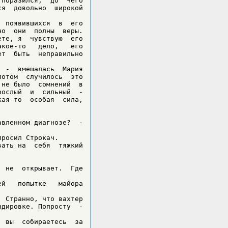
поразился,  до  чего

я  довольно  широкой

 появившихся  в  его

о  они  полны  веры.

те, я  чувствую  его

кое-то   дело,   его

т  быть  неправильно

 -  вмешалась  Мария

отом  случилось  это

не было  сомнений  в

ослый  и  сильный  -

ая-то  особая  сила,

вленном диагнозе?  -

росил Строкач.

ать на  себя  тяжкий

 не  открывает.  Где

й   попытке   майора

 Странно, что вахтер

дировке. Попросту  -

 вы  собираетесь  за
