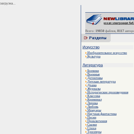
загрузка...
Всего:
19850
файлов,
8117
авторо
Искусство
Изобразительное искусство
Культура
Литература
Боевики
Военные
Детективы
Детская литература
Драма
Журналы
Исторические произведения
Классика
Криминал
Лирика
Любовь
Мемуары
Научная-фантастика
Песни
Приключения
Сказки
Стихи
Триллеры