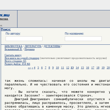
в.
Поиск:
По автору:
По названию:
БИБЛИОТЕКА
/
ЛИТЕРАТУРА
/
ДЕТЕКТИВЫ
/
Безымянный В.
/
Нирвана
Скачать книгу
Вся книга на одной странице
(значительно увеличивает продолжительность загрузки)
Всего страниц: 65
Размер файла: 454 Кб
««
«
4
5
6
7
8
9
10
11
12
13
14
15
16
17
18
19
20
так  жизнь  сложилась:  начиная  со  школы  мы  двигал
параллельно. И не чувствовать его состояния и местонах
могу.

     - Вы  хотите  сказать,  что  можете  конкретно  у
находится Засохин? - заинтересовался Строкач.

     Дмитрий Дмитриевич  сомнамбулически  опустился  н
распрямилась, лицо расправилось, просветлело, а затем 
словно обратившись в каменную маску. Это длилось мгнов