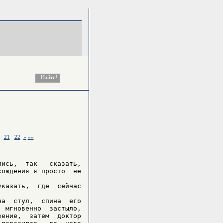
21
22
»
»»
ись,  так   сказать,

ождения я просто  не

казать,  где  сейчас

а  стул,  спина  его

 мгновенно  застыло,

ение,  затем  доктор
