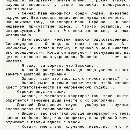
поднялся, расправляя покатые плечи.  Строкач  втихую  
заурядна  внешность  у  этого  человека,  пользующегос
известностью.

     - Сейчас Иван находится  среди  людей,  внезапно 
окружении. Это молодые люди, им не чужда горячность, н
Они внимают тому, что говорит Иван. Странно... Вы знае
недавнее  присутствие  здесь...  Что-то  осталось,  ка
интересующее. Но - стоп. Это пока еще неясно,  и  може
истолковано.

     - Ваня Засохин  человек  высоко  одухотворенный, 
Сигизмундовна. - Он ведь  на  моих  глазах  рос.  А  п
несчастье, он попал в тюрьму. И однако у меня никогда 
его порядочности. Когда он вернулся - возмужавший, взр
дух его окончательно укрепился. Появилась  в  нем  как
чистота...

     - Я вижу, вы верите, что Засохин...

     - А какой врач может быть до конца уверен в поста
заметил Дмитрий Дмитриевич.

     - Однако, если это так, как он может лечить? - сп
     - Высший смысл в том и заключается, чтобы взвалив
крест ответственности за человеческую судьбу...

     Строкач опустил веки.

     - Хорошо, а четвертая квартира? Там  тоже  никто 
обретаются тамошние души вместе с их биополями?

     Дмитрий  Дмитриевич  скупо   улыбнулся   неуклюже
воспользоваться терминологией.

     - Видимо, вас все-таки больше интересуют их тела.
вам не сообщил. Они, как говорится, в зарубежной коман
отдыхают в Италии вдвоем с женой.

     - Кстати, мне стало  случайно  известно,  что  и 