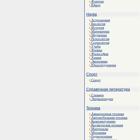
Фэнтези
Юмор
Наука
Астрономия
Биология
История
Математика
Медицина
Психология
Социология
Учеба
Физика
Философия
Химия
Экономика
Юриспруденция
Спорт
Спорт
Справочная литература
Словари
Энциклопедии
Техника
Авиационная техника
Автомобильная техника
Комплектующие
Космическая техника
Материалы
Механика
Радиотехника