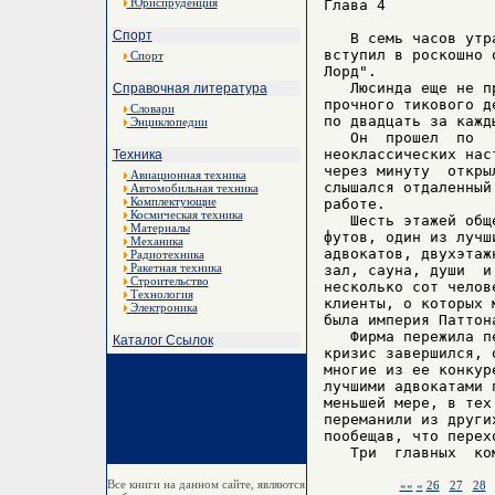
Юриспруденция
Глава 4 

Спорт
   В семь часов утр
вступил в роскошно 
Спорт
Лорд".

   Люсинда еще не п
Справочная литература
прочного тикового д
Словари
по двадцать за кажд
Энциклопедии
   Он  прошел  по  
неоклассических нас
Техника
через минуту  откры
Авиационная техника
слышался отдаленный
Автомобильная техника
Комплектующие
работе.

Космическая техника
   Шесть этажей общ
Материалы
футов, один из лучш
Механика
адвокатов, двухэтаж
Радиотехника
Ракетная техника
зал, сауна, души  и
Строительство
несколько сот челов
Технология
клиенты, о которых 
Электроника
была империя Паттона
   Фирма пережила п
Каталог Ссылок
кризис завершился, 
многие из ее конкур
лучшими адвокатами 
меньшей мере, в тех
переманили из други
пообещав, что перех
Все книги на данном сайте, являются
««
«
26
27
28