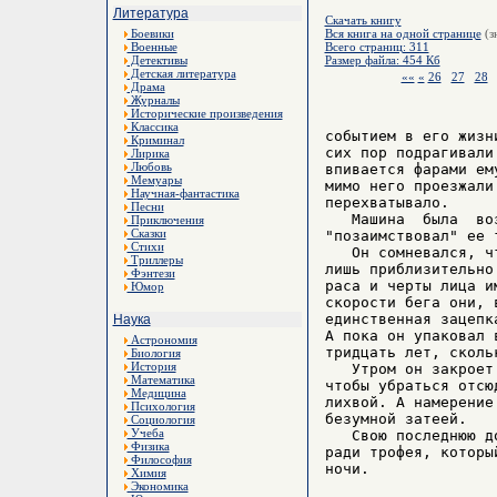
Литература
Скачать книгу
Боевики
Вся книга на одной странице
(з
Военные
Всего страниц: 311
Детективы
Размер файла: 454 Кб
Детская литература
««
«
26
27
28
Драма
Журналы
Исторические произведения
Классика
событием в его жизн
Криминал
сих пор подрагивали
Лирика
Любовь
впивается фарами ем
Мемуары
мимо него проезжали
Научная-фантастика
перехватывало.

Песни
   Машина  была  во
Приключения
Сказки
"позаимствовал" ее 
Стихи
   Он сомневался, ч
Триллеры
лишь приблизительно
Фэнтези
раса и черты лица и
Юмор
скорости бега они, 
единственная зацепк
Наука
А пока он упаковал 
Астрономия
тридцать лет, сколь
Биология
История
   Утром он закроет
Математика
чтобы убраться отсю
Медицина
лихвой. А намерение
Психология
безумной затеей.

Социология
Учеба
   Свою последнюю д
Физика
ради трофея, которы
Философия
ночи.

Химия
Экономика