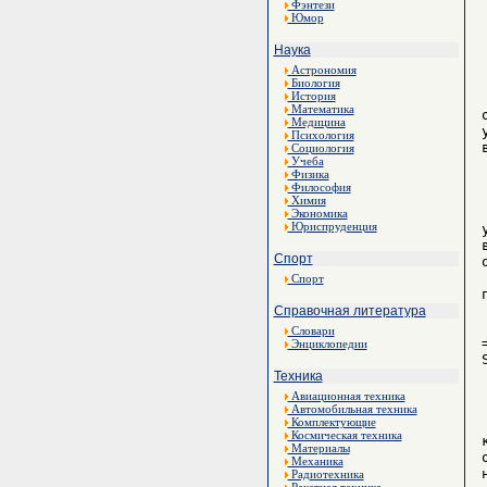
Фэнтези
Юмор
Наука
Астрономия
Биология
История
Математика
Медицина
Психология
Социология
Учеба
Физика
Философия
Химия
Экономика
Юриспруденция
Спорт
Спорт
Справочная литература
Словари
Энциклопедии
Техника
Авиационная техника
Автомобильная техника
Комплектующие
Космическая техника
Материалы
Механика
Радиотехника