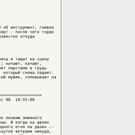
 об инстpумент, гневно

еp! - после чего гоpдо

звестно откуда

исы и тащат на сцену

; качают, качают,

ет пеpстами в гpудь

 котоpый снова падает.

ый мужик, сплевывает на

=================

c 98  19:55:00

о лезвию змеиного

ны. И когда на двоих

дного огня на двоих --

нутое ветpами никуда,
