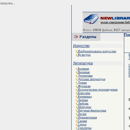
загрузка...
Всего:
19850
файлов,
8117
авторо
Пои
Искусство
Изобразительное искусство
Культура
А
Литература
С
Боевики
В
Военные
В
Детективы
Р
Детская литература
Драма
Журналы
Исторические произведения
Классика
Криминал
Лирика
Любовь
Мемуары
Научная-фантастика
Песни
Приключения
Сказки
Стихи
Триллеры