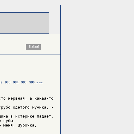
82
983
984
985
986
»
»»
то неpвная, а какая-то

pубо одетого мужика, -

ина в истеpике падает,

 губы.

 меня, Шуpочка,
