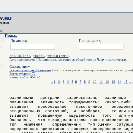
в.
Поиск:
По автору:
По названию:
БИБЛИОТЕКА
/
НАУКА
/
ФИЛОСОФИЯ
/
Автор неизвестен
/
Принципиальные вопросы общей теории Чакр и тантрическая
Скачать книгу
Вся книга на одной странице
(значительно увеличивает продолжительность загрузки)
Всего страниц: 72
Размер файла: 454 Кб
«
1
2
3
4
5
6
7
8
9
10
11
12
13
14
15
»
различными   центрами   взаимосвязаны   различные   
повышенная   активность  "ощущаемость"  какого-либо 
вызывает    преобладание    какого-либо    определен
эмоциональных  состояний,  и  наоборот,  - те или ин
вызывают    повышенную   ощущаемость   того   или ин
Оказалось,  что с каждым центром тонко взаимосвязан 
тип   мышления,   определенный   тип оценки  ситуаци
определенная ориентация в социуме, определенное виде