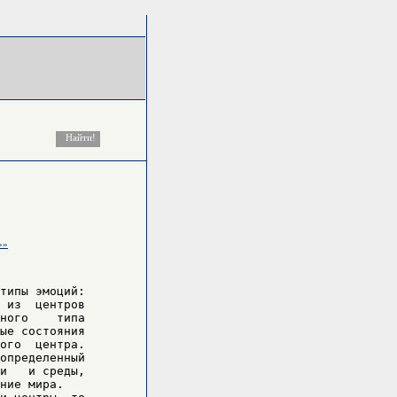
»»
типы эмоций:

 из  центров

ного    типа

ые состояния

ого  центра.

определенный

и   и среды,

ние мира.
