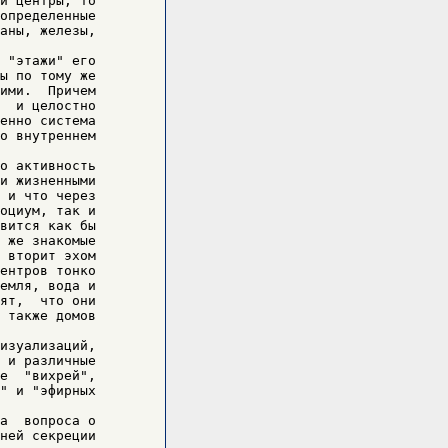
и центры, то

определенные

аны, железы,

 "этажи" его

ы по тому же

ими.  Причем

  и целостно

енно система

о внутреннем

о активность

и жизненными

 и что через

оциум, так и

вится как бы

 же знакомые

 вторит эхом

ентров тонко

емля, вода и

ят,  что они

 также домов

изуализаций,

 и различные

е  "вихрей",

" и "эфирных

а  вопроса о

ней секреции
