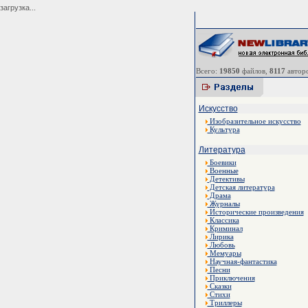
загрузка...
Всего:
19850
файлов,
8117
авторо
Искусство
Изобразительное искусство
Культура
Литература
Боевики
Военные
Детективы
Детская литература
Драма
Журналы
Исторические произведения
Классика
Криминал
Лирика
Любовь
Мемуары
Научная-фантастика
Песни
Приключения
Сказки
Стихи
Триллеры