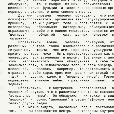
     Когда  человек  обратился  к телу,  несущему эт
обнаружил,   что  с каждым  из них   взаимосвязаны  
физиологические  функции, а также и определенные орг
нервные сплетения, отделы спинного мозга.

     Другими  словами,  человек  обнаружил,  что все
психофизиологического  организма явно структурирован
принципу,  что и "центры"  тела  и соотносятся  с  н
интегралом,   "базальным   паттерном",  объединяющим
выражающим  в себе это единое множество, является им
"центров"   -  областей   тела,  данных  человеку  в
_ощущении_.

     Обратившись   вовне,   человек   обнаружил,  чт
различных  центров  тонко  взаимосвязана с различным
ситуациями,  людьми,  местами, городами, культурами,
призму  центров  может  быть проструктурирован как с
универсум,  вся вселенная  в целом.  Вселенная стано
эхом   человеческого   тела, обнаруживая   в себе те
закономерности, а человеческое тело, в свою очередь,
вселенной.  Оказалось,  например, что деятельность ц
отражает  в себе характеристики  различных стихий (з
т.д.)   и  других  качеств  "внешнего  мира".  Говор
подвержены   влиянию  небес  - различных  планет,  а
Зодиака.

     Обратившись    к внутренним   пространствам   в
человек обнаружил, что с различными центрами связаны
"астральные   миры".  Он обнаружил   их также  в вид
"воронок"  и прочих "аномалий" в своем "эфирном теле
телах" других людей.

     Т.о. можно видеть,  насколько  бедна  постановк
том,  с  чем соотносятся центры - с железами внутрен