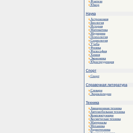
Фэнтези
Юмор
Наука
Астрономия
Биология
История
Математика
Медицина
Психология
Социология
Учеба
Физика
Философия
Химия
Экономика
Юриспруденция
Спорт
Спорт
Справочная литература
Словари
Энциклопедии
Техника
Авиационная техника
Автомобильная техника
Комплектующие
Космическая техника
Материалы
Механика
Радиотехника