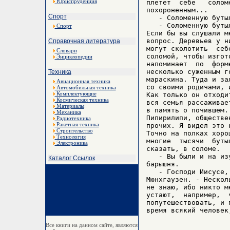
Юриспруденция
плетет  себе   солом
похороненным...

Спорт
   - Соломенную буты
   - Соломенную буты
Спорт
Если бы вы слушали м
вопрос. Деревьев у н
Справочная литература
могут сколотить  себ
Словари
соломой, чтобы изгот
Энциклопедии
напоминает  по  форм
несколько суженным г
Техника
мараскина. Туда и за
Авиационная техника
со своими родичами, 
Автомобильная техника
Комплектующие
Как только он отходи
Космическая техника
вся семья рассаживае
Материалы
в память о почившем.
Механика
Пипирилипи, обществе
Радиотехника
Ракетная техника
прочих. Я видел это 
Строительство
Точно на полках хоро
Технология
многие  тысячи  буты
Электроника
сказать, в соломе.

   - Вы были и на из
Каталог Ссылок
барышня.

   - Господи Иисусе,
Мюнхгаузен. - Нескол
не знаю, ибо никто м
устают,  например,  
попутешествовать, и 
Все книги на данном сайте, являются