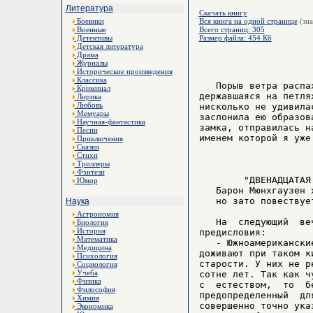
Литература
Скачать книгу
Боевики
Вся книга на одной странице
(зна
Военные
Всего страниц: 305
Детективы
Размер файла: 454 Кб
Детская литература
Драма
Журналы
Исторические произведения
Классика
   Порыв ветра распа
Криминал
державшаяся на петля
Лирика
Любовь
нисколько не удивила
Мемуары
заслонила ею образов
Научная-фантастика
замка, отправилась н
Песни
именем которой я уже
Приключения
Сказки
Стихи
Триллеры
Фэнтези
        "ДВЕНАДЦАТАЯ 
Юмор
   Барон Мюнхгаузен 
   но зато повествуе
Наука
Астрономия
   На  следующий  ве
Биология
История
предисловия:

Математика
   - Южноамерикански
Медицина
доживают при таком к
Психология
старости. У них не р
Социология
Учеба
сотне лет. Так как ч
Физика
с  естеством,  то  б
Философия
предопределенный  дл
Химия
совершенно точно ука
Экономика