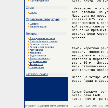
Юриспруденция
океан почти 120 тыс
Спорт
 Интересно, что ист
окончательно  не ус
Спорт
Мараньона из перуан
составит 6751 км. Е
Справочная литература
находящегося в депа
Словари
кой вечных снегов н
Энциклопедии
несколько превысит 
истоков реки Апурим
Техника
длиннее.

Авиационная техника
Автомобильная техника
Комплектующие
Космическая техника
Самой короткой реко
Материалы
несса",  является р
Механика
неподалеку от город
Радиотехника
Ракетная техника
которого в переводе
Строительство
всего 80 м.  Интере
Технология
лись пятиклассники 
Электроника
издательство необхо
Каталог Ссылок
Всего на четыре мет
озеро Гарда в Север
Самую большую  речн
океан река ГАНГ.  П
Все книги на данном сайте, являются
««
«
237
238
239
240
2