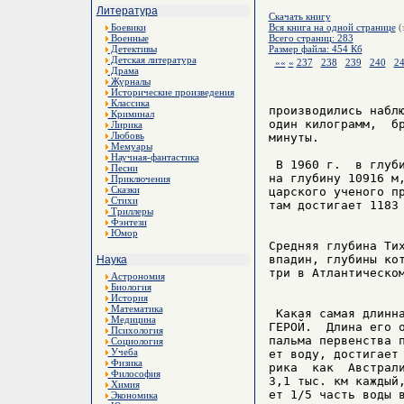
Литература
Скачать книгу
Боевики
Вся книга на одной странице
(
Военные
Всего страниц: 283
Детективы
Размер файла: 454 Кб
Детская литература
««
«
237
238
239
240
2
Драма
Журналы
Исторические произведения
Классика
производились наблю
Криминал
один килограмм,  бр
Лирика
Любовь
минуты.

Мемуары
Научная-фантастика
 В 1960 г.  в глуби
Песни
на глубину 10916 м,
Приключения
Сказки
царского ученого пр
Стихи
там достигает 1183 
Триллеры
Фэнтези
Юмор
Средняя глубина Тих
впадин, глубины кот
Наука
три в Атлантическом
Астрономия
Биология
История
Математика
 Какая самая длинна
Медицина
ГЕРОЙ.  Длина его о
Психология
пальма первенства п
Социология
Учеба
ет воду, достигает 
Физика
рика  как  Австрали
Философия
3,1 тыс. км каждый,
Химия
ет 1/5 часть воды в
Экономика