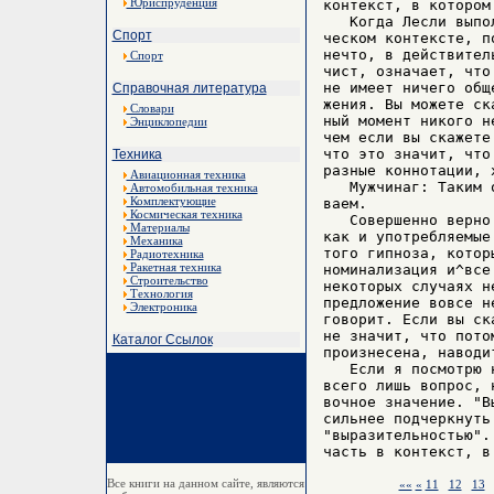
Юриспруденция
контекст, в котором
   Когда Лесли выпо
Спорт
ческом контексте, п
нечто, в действител
Спорт
чист, означает, что
не имеет ничего общ
Справочная литература
жения. Вы можете ск
Словари
ный момент никого н
Энциклопедии
чем если вы скажете
что это значит, что
Техника
разные коннотации, 
Авиационная техника
   Мужчинаг: Таким 
Автомобильная техника
Комплектующие
ваем.

Космическая техника
   Совершенно верно
Материалы
как и употребляемые
Механика
того гипноза, котор
Радиотехника
Ракетная техника
номинализация и^все
Строительство
некоторых случаях н
Технология
предложение вовсе н
Электроника
говорит. Если вы ск
не значит, что пото
Каталог Ссылок
произнесена, наводи
   Если я посмотрю 
всего лишь вопрос, 
вочное значение. "В
сильнее подчеркнуть
"выразительностью".
Все книги на данном сайте, являются
««
«
11
12
13