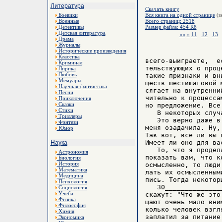
Литература
Скачать книгу
Боевики
Вся книга на одной странице
(з
Военные
Всего страниц: 2518
Детективы
Размер файла: 454 Кб
Детская литература
««
«
11
12
13
Драма
Журналы
Исторические произведения
Классика
всего-выиграете,  е
Криминал
тельствующих о проц
Лирика
Любовь
такие признаки и вн
Мемуары
ществ шестишаговой 
Научная-фантастика
сягает на внутренни
Песни
чительно к процесса
Приключения
Сказки
но предложение. Все
Стихи
   В некоторых случ
Триллеры
   Это верно даже в
Фэнтези
меня озадачила. Ну,
Юмор
Так вот, все ли вы 
Имеет ли оно для ва
Наука
   То, что я продел
Астрономия
показать вам, что к
Биология
История
осмысленно, то люди
Математика
лать их осмысленным
Медицина
пись. Тогда некотор
Психология
   30______________
Социология
Учеба
скажут: "Что же это
Физика
щают очень мало вни
Философия
колько человек взгл
Химия
заплатил за питание
Экономика