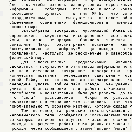
действительно  _информирующий_  о протекающих вне ег
Для того, чтобы  извлечь  из внутренних  миров какую
информацию,   необходимы   все новые  и новые  конта
необходимо    научиться    в  них  ЖИТЬ,   что являе
затруднительным,  т.к.  мы существа,  по целостной п
обреченные   сознательно   функционировать   преимущ
внешнем мире.

     Разнообразие  внутренних  приключений  более ха
европейского  оккультизма  и современных  неортодокс
йоги,  которые   не придают   большего   значения   
символике   Чакр,   рассматривая   последние   как н
"коммуникационных    амбразур"    для выхода   на ин
проявления",  настолько  же бесконечные  и разнообра
физический мир.

     Для  "классических"    средневековых    йогинов
адекватности получаемой в этих мирах информации не с
их  не интересовали   внутренние   пространства.  Ор
йогическая  практика  преследовала  одну цель -  осв
цепей  Майи,  все  остальное  же рассматривалось  ка
очередные  уловки  той же Майи. Прежде,  чем ученик 
учителя   благословление   для  работы  с Чакрами,  
способности  к концентрации  были уже развиты  до та
что  "силы"    раскрываемой     Чакры   не  успевали
самоактивность в сознании: это выражалось в том, что
приблизительно ту образную картину, которую ожидал у
     Тем  не менее, тантрические  тексты указывают, 
человеческого  тела  сообщаются с "космическими план
из которых  отличен  от другого  и заселен  своими "
Восходя  в процессе  работы  с Кундалини от Чакры в 
проходит через сообщающиеся с этими Чакрами "миры" [