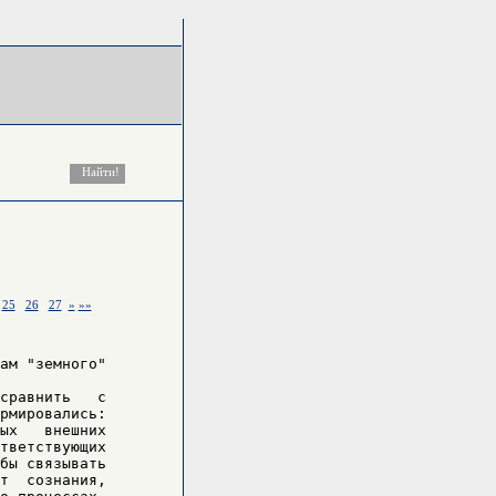
25
26
27
»
»»
ам "земного"

сравнить   с

рмировались:

ых   внешних

тветствующих

бы связывать

т  сознания,
