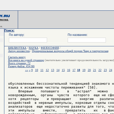
в.
Поиск:
По автору:
По названию:
БИБЛИОТЕКА
/
НАУКА
/
ФИЛОСОФИЯ
/
Автор неизвестен
/
Принципиальные вопросы общей теории Чакр и тантрическая
Скачать книгу
Вся книга на одной странице
(значительно увеличивает продолжительность загрузки)
Всего страниц: 72
Размер файла: 454 Кб
««
«
9
10
11
12
13
14
15
16
17
18
19
20
21
22
23
24
обусловленных бессознательной тенденцией знакомого н
языка к искажению чистоты переживания" [58].

     Впервые    попавшего    в   "астрал"   можно   
новорожденным,  органы  чувств  которого  еще не сфо
хотя  рецепторы    и превращают    энергию   различн
воздействий  в нервные импульсы, корковые отделы соо
анализаторов  еще недостаточно развиты для того, что
эти  импульсы    вместе,    превратить    их   в фак