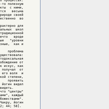
о процессах.

-то полезную

кты  с ними,

тся   весьма

рироде своей

ественно  во

рактерно для

альных  школ

традиционной

ечто   вроде

ые   "уровни

зные,  как и

    проблема

уществовала:

тодоксальная

обождение от

к искус, как

 получал  от

 его воля  и

кой степени,

    проявить

 йогин видел

видеть.

что "центры"

ами", каждый

божествами".

Чакру, йогин

2; 44; 58].
