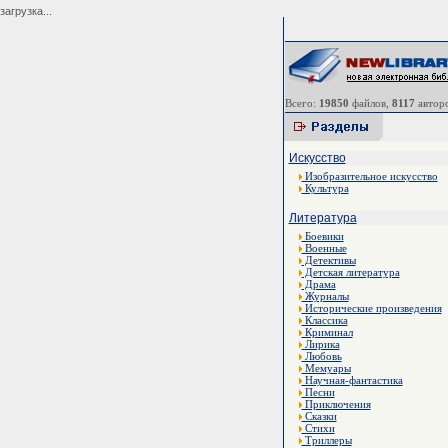
загрузка...
Всего:
19850
файлов,
8117
авторо
Искусство
Изобразительное искусство
Культура
Литература
Боевики
Военные
Детективы
Детская литература
Драма
Журналы
Исторические произведения
Классика
Криминал
Лирика
Любовь
Мемуары
Научная-фантастика
Песни
Приключения
Сказки
Стихи
Триллеры