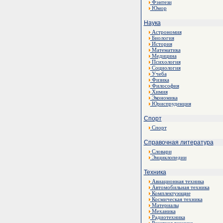
Фэнтези
Юмор
Наука
Астрономия
Биология
История
Математика
Медицина
Психология
Социология
Учеба
Физика
Философия
Химия
Экономика
Юриспруденция
Спорт
Спорт
Справочная литература
Словари
Энциклопедии
Техника
Авиационная техника
Автомобильная техника
Комплектующие
Космическая техника
Материалы
Механика
Радиотехника