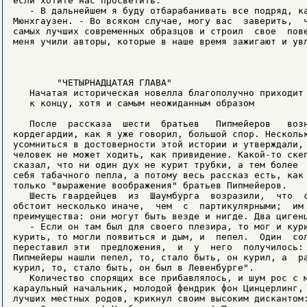
если хотите нас просветить.

   - В дальнейшем я буду отбарабанивать все подряд, ка
Мюнхгаузен. - Во всяком случае, могу вас  заверить,  ч
самых лучших современных образцов и строил  свое  пове
меня учили авторы, которые в наше время зажигают и увл
        "ЧЕТЫРНАДЦАТАЯ ГЛАВА"

   Начатая историческая новелла благополучно приходит

   к концу, хотя и самым неожиданным образом

   После  рассказа  шести  братьев   Пипмейеров   возн
кордегардии, как я уже говорил, большой спор. Нескольк
усомниться в достоверности этой истории и утверждали, 
человек не может ходить, как привидение. Какой-то скеп
сказал, что ни один дух не курит трубки, а тем более  
себя табачного пепла, а потому весь рассказ есть, как 
только "выражение воображения" братьев Пипмейеров.

   Шесть гвардейцев  из  Шаумбурга  возразили,  что  с
обстоит несколько иначе,  чем  с  партикулярными;  им 
преимущества: они могут быть везде и нигде. Два цигенц
   - Если он там был для своего плезира, то мог и кури
курить, то могли появиться и дым, и  пепел.  Один  сол
переставил эти  предложения,  и  у  него  получилось: 
Пипмейеры нашли пепел, то, стало быть, он курил, а  ра
курил, то, стало быть, он был в Левенбурге".

   Количество спорящих все прибавлялось, и шум рос с м
караульный начальник, молодой фендрик фон Цинцерлинг, 
лучших местных родов, крикнул своим высоким дискантом: