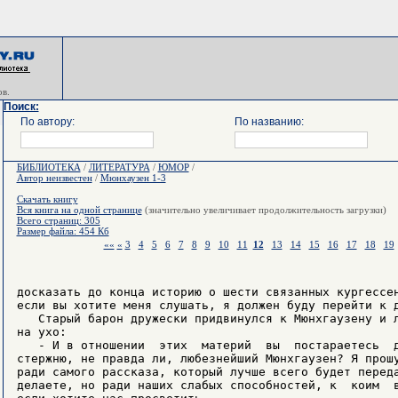
в.
Поиск:
По автору:
По названию:
БИБЛИОТЕКА
/
ЛИТЕРАТУРА
/
ЮМОР
/
Автор неизвестен
/
Мюнхаузен 1-3
Скачать книгу
Вся книга на одной странице
(значительно увеличивает продолжительность загрузки)
Всего страниц: 305
Размер файла: 454 Кб
««
«
3
4
5
6
7
8
9
10
11
12
13
14
15
16
17
18
19
досказать до конца историю о шести связанных кургессен
если вы хотите меня слушать, я должен буду перейти к д
   Старый барон дружески придвинулся к Мюнхгаузену и л
на ухо:

   - И в отношении  этих  материй  вы  постараетесь  д
стержню, не правда ли, любезнейший Мюнхгаузен? Я прошу
ради самого рассказа, который лучше всего будет переда
делаете, но ради наших слабых способностей, к  коим  в