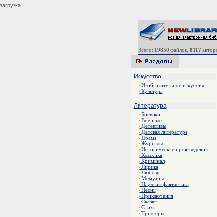
загрузка...
Всего:
19850
файлов,
8117
авторо
Искусство
Изобразительное искусство
Культура
Литература
Боевики
Военные
Детективы
Детская литература
Драма
Журналы
Исторические произведения
Классика
Криминал
Лирика
Любовь
Мемуары
Научная-фантастика
Песни
Приключения
Сказки
Стихи
Триллеры