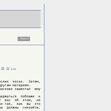
20
21
»
»»
ских  косах.  Затем,

ругим материям.

асково зашептал  ему

ержаться  поближе  к

  вас  об  этом,  не

н так,  как  вы  это

ы  должны  снизойти,
