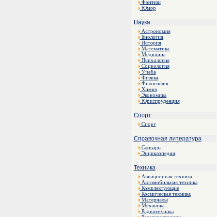
Фэнтези
Юмор
Наука
Астрономия
Биология
История
Математика
Медицина
Психология
Социология
Учеба
Физика
Философия
Химия
Экономика
Юриспруденция
Спорт
Спорт
Справочная литература
Словари
Энциклопедии
Техника
Авиационная техника
Автомобильная техника
Комплектующие
Космическая техника
Материалы
Механика
Радиотехника