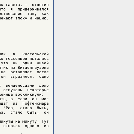
к газета, -  ответил

то  я  придерживался

ствование  так,  как

екают эпоху и нацию.

ик   в   кассельской

о гессенцев пытались

что  ни  один  живой

тик из Витценгаузена

не  оставляет  после

он  выразился,  одно

  венценосцами  дело

 отпущены  некоторые

ейнца воскликнули:

ть, а  если  он  мог

дат  из  Гофгейсмара

 "Раз,  стало  быть,

з,  стало  быть,  он

инуты на минуту. Тут

 отпрыск  одного  из


