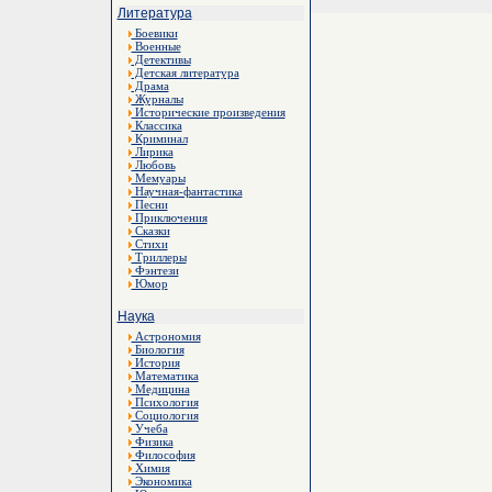
Литература
Боевики
Военные
Детективы
Детская литература
Драма
Журналы
Исторические произведения
Классика
Криминал
Лирика
Любовь
Мемуары
Научная-фантастика
Песни
Приключения
Сказки
Стихи
Триллеры
Фэнтези
Юмор
Наука
Астрономия
Биология
История
Математика
Медицина
Психология
Социология
Учеба
Физика
Философия
Химия
Экономика