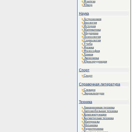
Фэнтези
Юмор
Наука
Астрономия
Биология
История
Математика
Медицина
Психология
Социология
Учеба
Физика
Философия
Химия
Экономика
Юриспруденция
Спорт
Спорт
Справочная литература
Словари
Энциклопедии
Техника
Авиационная техника
Автомобильная техника
Комплектующие
Космическая техника
Материалы
Механика
Радиотехника