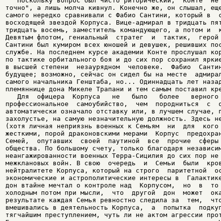
   Поскольку вопрос был чисто риторический,  Конте  не 
точно", а лишь молча кивнул. Конечно же, он слышал, еще
самого нередко сравнивали с Фабио Сантини, который в  с
восходящей звездой Корпуса. Вице-адмирал в тридцать пят
тридцать восемь, заместитель командующего, а потом и  к
Девятым флотом, гениальный  стратег  и  тактик,  герой 
Сантини был кумиром всех юношей и девушек, решивших пос
службе. На последнем курсе академии Конте прослушал кор
по тактике орбитального боя и до сих пор сохранил яркие
в высшей степени  незаурядном  человеке.  Фабио  Сантин
будущее; возможно, сейчас он сидел бы на месте  адмирал
самого начальника Генштаба, но... Одиннадцать лет назад
племяннице дона Микеле Трапани и тем самым поставил кре
   Для  офицера  Корпуса   не   было   более   верного 
профессиональное  самоубийство,  чем  породниться  с  о
автоматически означало отставку или, в лучшем случае, п
захолустье, на самую незначительную должность. Здесь не
(хотя личная неприязнь военных к Семьям  ни  для  кого 
жесткими, порой драконовскими мерами  Корпус  предохран
Семей,  опутавших  своей  паутиной  все  прочие  сферы 
общества. По большому счету, только благодаря независим
неангажированности военных Терра-Сицилия до сих пор не 
межклановых войн. В свою  очередь  и  Семьи  были  кров
нейтралитете Корпуса, который на строго  паритетной  ос
экономические и астрополитические интересы в  Галактике
дон втайне мечтал о контроле над  Корпусом,  но  в  то 
холодным потом при мысли,  что  другой  дон  может  ока
результате каждая Семья ревностно следила за  тем,  что
вмешивались в деятельность Корпуса,  а  попытка  подкуп
тягчайшим преступлением, чуть ли не актом агрессии прот