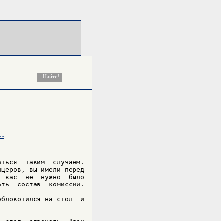
»»
ться  таким  случаем.

церов, вы имели перед

 вас  не  нужно  было

ть  состав  комиссии.

блокотился на стол  и
