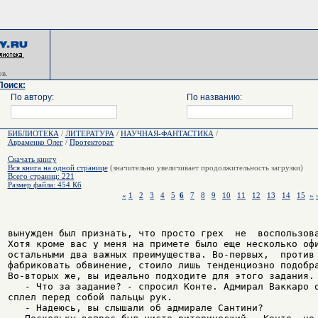
в.
Поиск:
По автору:
По названию:
БИБЛИОТЕКА
/
ЛИТЕРАТУРА
/
НАУЧНАЯ-ФАНТАСТИКА
/
Авраменко Олег
/
Протекторат
Скачать книгу
Вся книга на одной странице
(значительно увеличивает продолжительность загрузки)
Всего страниц: 221
Размер файла: 454 Кб
«
1
2
3
4
5
6
7
8
9
10
11
12
13
14
15
»
вынужден был признать, что просто грех  не  воспользова
Хотя кроме вас у меня на примете было еще несколько офи
остальными два важных преимущества. Во-первых,  против 
фабриковать обвинение, стоило лишь тенденциозно подобра
Во-вторых же, вы идеально подходите для этого задания.

   - Что за задание? - спросил Конте. Адмирал Ваккаро о
сплел перед собой пальцы рук.

   - Надеюсь, вы слышали об адмирале Сантини?
