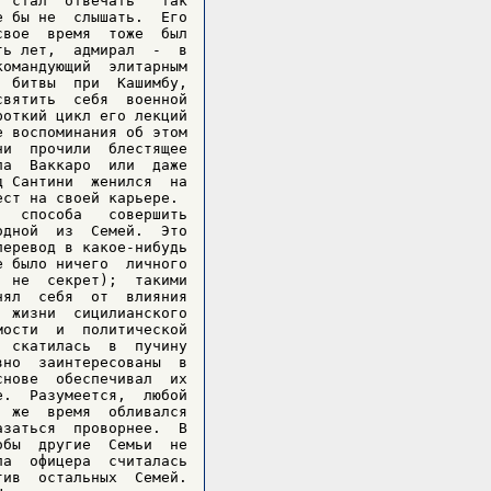
 стал  отвечать  "так

 бы не  слышать.  Его

вое  время  тоже  был

ь лет,  адмирал  -  в

омандующий  элитарным

 битвы  при  Кашимбу,

вятить  себя  военной

откий цикл его лекций

 воспоминания об этом

и  прочили  блестящее

а  Ваккаро  или  даже

 Сантини  женился  на

ст на своей карьере.

  способа   совершить

дной  из  Семей.  Это

еревод в какое-нибудь

 было ничего  личного

 не  секрет);  такими

ял  себя  от  влияния

 жизни  сицилианского

ости  и  политической

 скатилась  в  пучину

но  заинтересованы  в

нове  обеспечивал  их

.  Разумеется,  любой

 же  время  обливался

заться  проворнее.  В

бы  другие  Семьи  не

а  офицера  считалась

ив  остальных  Семей.
