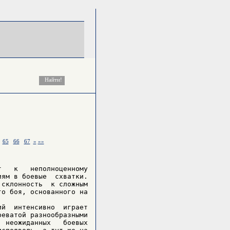
65
66
67
»
»»
   к   неполноценному

ям в боевые  схватки.

склонность  к сложным

о боя, основанного на

й  интенсивно  играет

еватой разнообразными

 неожиданных   боевых
