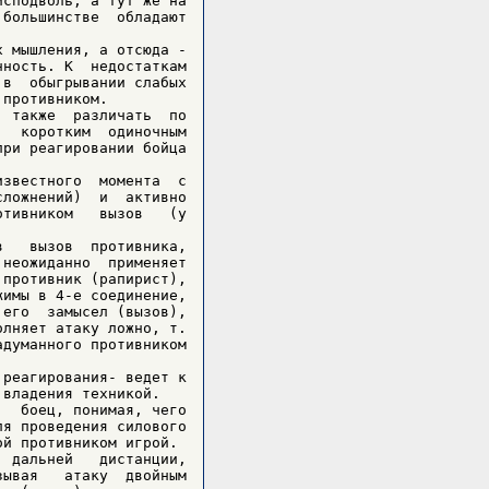
сподволь, а тут же на

большинстве  обладают

 мышления, а отсюда -

ность. К  недостаткам

в  обыгрывании слабых

противником.

 также  различать  по

  коротким  одиночным

ри реагировании бойца

звестного  момента  с

ложнений)  и  активно

тивником   вызов   (у

   вызов  противника,

неожиданно  применяет

противник (рапирист),

имы в 4-е соединение,

его  замысел (вызов),

лняет атаку ложно, т.

думанного противником

реагирования- ведет к

владения техникой.

  боец, понимая, чего

я проведения силового

й противником игрой.

 дальней   дистанции,

ывая   атаку  двойным
