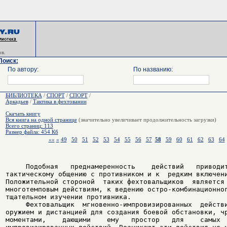
в.
Поиск:
По автору:
По названию:
БИБЛИОТЕКА
/
СПОРТ
/
СПОРТ
/
Аркадьев
/
Тактика в фехтовании
Скачать книгу
Вся книга на одной странице
(значительно увеличивает продолжительность загрузки)
Всего страниц: 113
Размер файла: 454 Кб
««
«
49
50
51
52
53
54
55
56
57
58
59
60
61
62
63
64
     Подобная   преднамеренность    действий   приводит
тактическому общению с противником и к  редким включени
Положительной стороной  таких фехтовальщиков  является 
многотемповым действиям, к ведению остро-комбинационног
тщательном изучении противника.

     Фехтовальщик  мгновенно-импровизированных  действи
оружием и дистанцией для создания боевой обстановки, чр
моментами,    дающими    ему   простор   для    самых  