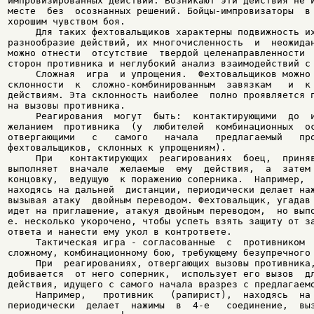
импровизированных действий. Возникают эти действия не и
месте  без  осознанных решений. Бойцы-импровизаторы  в 
хорошим чувством боя.

     Для таких фехтовальщиков характерны подвижность их
разнообразие действий, их многочисленность  и  неожидан
можно отнести  отсутствие  твердой целенаправленности  
сторон противника и неглубокий анализ взаимодействий с 
     Сложная  игра  и упрощения.  Фехтовальщиков можно 
склонности  к  сложно-комбинированным  завязкам   и  к 
действиям. Эта склонность наиболее  полно проявляется п
на вызовы противника.

     Реагирования  могут  быть:  контактирующими  до  и
желанием  противника  (у  любителей  комбинационных  ос
отвергающими   с   самого   начала   предлагаемый   про
фехтовальщиков, склонных к упрощениям).

     При   контактирующих  реагированиях  боец,  приняв
выполняет  вначале  желаемые  ему  действия,  а  затем 
концовку,  ведущую  к поражению соперника.  Например,  
находясь на дальней  дистанции, периодически делает наж
вызывая атаку  двойным переводом. Фехтовальщик, угадав 
идет на приглашение, атакуя двойным переводом,  но выпо
е. несколько укорочено, чтобы успеть взять защиту от за
ответа и нанести ему укол в контрответе.

     Тактическая игра - согласованные  с  противником  
сложному, комбинационному бою, требующему безупречного 
     При  реагированиях, отвергающих вызовы противника,
добивается  от него соперник,  использует его вызов  дл
действия, идущего с самого начала вразрез с предлагаемо
     Например,   противник   (рапирист),  находясь  на 
периодически  делает  нажимы  в  4-е   соединение,  выз