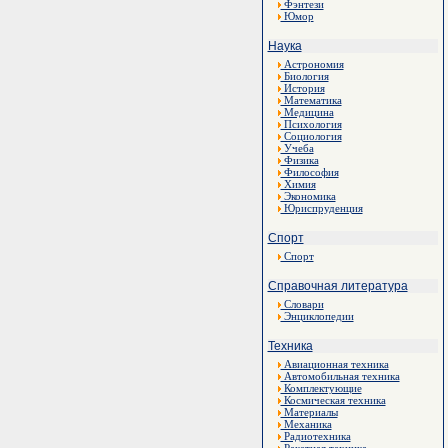
Фэнтези
Юмор
Наука
Астрономия
Биология
История
Математика
Медицина
Психология
Социология
Учеба
Физика
Философия
Химия
Экономика
Юриспруденция
Спорт
Спорт
Справочная литература
Словари
Энциклопедии
Техника
Авиационная техника
Автомобильная техника
Комплектующие
Космическая техника
Материалы
Механика
Радиотехника