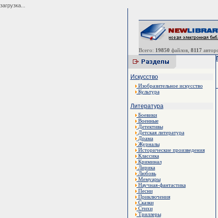
загрузка...
Всего:
19850
файлов,
8117
авторо
Искусство
Изобразительное искусство
Культура
Литература
Боевики
Военные
Детективы
Детская литература
Драма
Журналы
Исторические произведения
Классика
Криминал
Лирика
Любовь
Мемуары
Научная-фантастика
Песни
Приключения
Сказки
Стихи
Триллеры