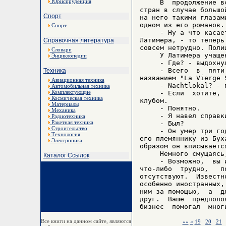
Юриспруденция
     В  продолжение в
стран в случае большо
Спорт
на него такими глазам
одном из его романов.

Спорт
     - Ну а что касае
Латимера, - то теперь
Справочная литература
совсем нетрудно. Поли
Словари
     У Латимера учаще
Энциклопедии
     - Где? - выдохнул
     - Всего  в  пяти
Техника
названием "La Vierge 
Авиационная техника
     - Nachtlokal? - 
Автомобильная техника
Комплектующие
     - Если  хотите, 
Космическая техника
клубом.

Материалы
     - Понятно.

Механика
     - Я навел справк
Радиотехника
Ракетная техника
     - Был?

Строительство
     - Он умер три го
Технология
его племяннику из Бух
Электроника
образом он вписывается
     Немного смущаясь
Каталог Ссылок
     - Возможно,  вы 
что-либо  трудно,   п
отсутствуют.  Известн
особенно иностранных,
ним за помощью,  а  д
друг.  Ваше  предполо
Все книги на данном сайте, являются
««
«
19
20
21