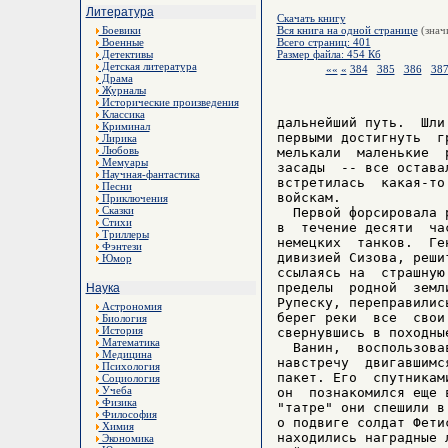
Литература
Скачать книгу
Боевики
Вся книга на одной странице
(знач
Военные
Всего страниц: 401
Детективы
Размер файла: 454 Кб
Детская литература
««
«
384
385
386
38
Драма
Журналы
Исторические произведения
Классика
дальнейший путь.  Шли
Криминал
первыми достигнуть  г
Лирика
Любовь
мелькали  маленькие  
Мемуары
засады  -- все остава
Научная-фантастика
встретилась  какая-то
Песни
войскам.

Приключения
Сказки
  Первой форсировала 
Стихи
в  течение десяти  ча
Триллеры
немецких  танков.  Ге
Фэнтези
дивизией Сизова, реши
Юмор
ссылаясь на  страшную
пределы  родной  земл
Наука
Рупеску, переправилис
Астрономия
берег реки  все  свои
Биология
История
свернувшись в походны
Математика
  Ванин,  воспользова
Медицина
навстречу  двигавшимс
Психология
пакет. Его  спутникам
Социология
Учеба
он  познакомился еще 
Физика
"татре" они спешили в
Философия
о подвиге солдат Фети
Химия
находились наградные 
Экономика