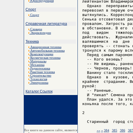
Юриспруденция
лейтенантом Владимиром
  Однако  переправить
Спорт
перевозил в первую оч
вытянулись. Корреспон
Спорт
Сенька отсоветовал де
провалом. Хитрость ра
Справочная литература
в обстановке. В его  
Словари
под   видом   тяжелор
Энциклопедии
действовать.  Журнали
валявшимися  на  дне 
Техника
проверять -- стонать 
Авиационная техника
тронулся к парому всл
Автомобильная техника
Комплектующие
  Перед самым паромом
Космическая техника
  -- Кого везешь?

Материалы
  -- Не видишь, ранен
Механика
  -- Чернов, проверь!
Радиотехника
Ракетная техника
  Ванину стало тоскли
Строительство
  Однако  в  кузове, 
Технология
крайнее  страдание. В
Электроника
рукой:

  -- Раненые.

Каталог Ссылок
  И "пикап" Семена про
  План удался. За это
коньяка после того, к
2

Все книги на данном сайте, являются
««
«
384
385
386
38